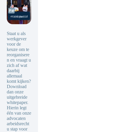
Staat u als
werkgever
voor de
keuze om te
reorganisere
n en vraagt u
zich af wat
daarbij
allemaal
komt kijken?
Download
dan onze
uitgebreide
whitepaper.
Hierin legt
één van onze
advocaten
arbeidsrecht
u stap voor