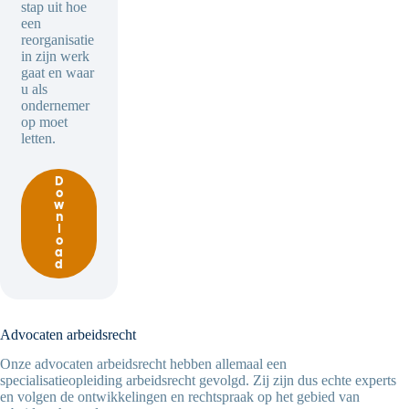
stap uit hoe
een
reorganisatie
in zijn werk
gaat en waar
u als
ondernemer
op moet
letten.
D
o
w
n
l
o
a
d
Advocaten arbeidsrecht
Onze advocaten arbeidsrecht hebben allemaal een
specialisatieopleiding arbeidsrecht gevolgd. Zij zijn dus echte experts
en volgen de ontwikkelingen en rechtspraak op het gebied van