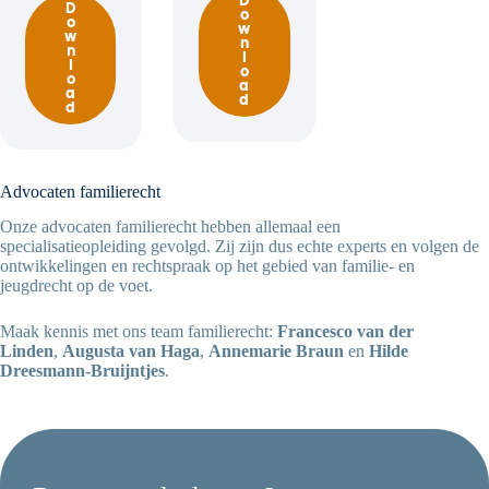
D
D
o
o
w
w
n
n
l
l
o
o
a
a
d
d
Advocaten familierecht
Onze advocaten familierecht hebben allemaal een
specialisatieopleiding gevolgd. Zij zijn dus echte experts en volgen de
ontwikkelingen en rechtspraak op het gebied van familie- en
jeugdrecht op de voet.
Maak kennis met ons team familierecht:
Francesco van der
Linden
,
Augusta van Haga
,
Annemarie Braun
en
Hilde
Dreesmann-Bruijntjes
.