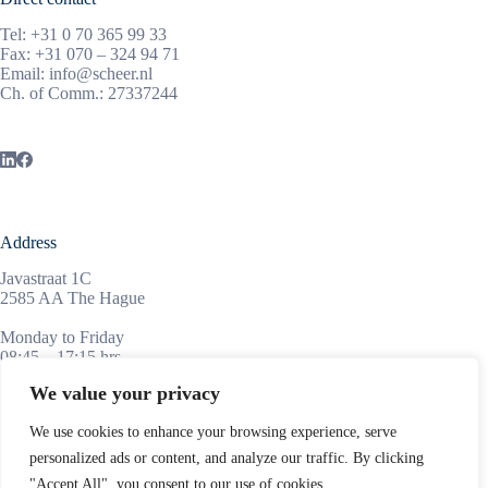
Tel:
+31 0 70 365 99 33
Fax: +31 070 – 324 94 71
Email:
info@scheer.nl
Ch. of Comm.: 27337244
Address
Javastraat 1C
2585 AA The Hague
Monday to Friday
08:45 – 17:15 hrs
We value your privacy
We use cookies to enhance your browsing experience, serve
Information
personalized ads or content, and analyze our traffic. By clicking
ScheerSanders is a medium-sized law firm, located in the
"Accept All", you consent to our use of cookies.