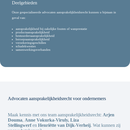
Deelgebieden
Onze gespecialiseerde advocaten aansprakelijkheidsrecht kunnen u bijstaan in
geval van:
aansprakelijkheid bij zakelijke fouten of wanprestatie
productaansprakelijkheid
bestuurdersaansprakelijkheid
beroepsaansprakelijkheid
verzekeringsgeschillen
schadekwesties
samenwerkingsverbanden
Advocaten aansprakelijkheidsrecht voor ondernemers
Maak kennis met ons team aansprakelijkheidsrecht:
Arjen
Douma
,
Anne Vokurka-Viruly, Liza
Stellingwerf
en
Henriëtte van Dijk-Verheij
. Wat kunnen zij