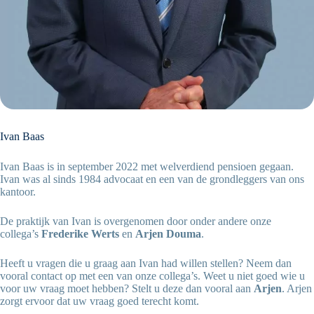
Ivan Baas
Ivan Baas is in september 2022 met welverdiend pensioen gegaan.
Ivan was al sinds 1984 advocaat en een van de grondleggers van ons
kantoor.
De praktijk van Ivan is overgenomen door onder andere onze
collega’s
Frederike Werts
en
Arjen Douma
.
Heeft u vragen die u graag aan Ivan had willen stellen? Neem dan
vooral contact op met een van onze collega’s. Weet u niet goed wie u
voor uw vraag moet hebben? Stelt u deze dan vooral aan
Arjen
. Arjen
zorgt ervoor dat uw vraag goed terecht komt.