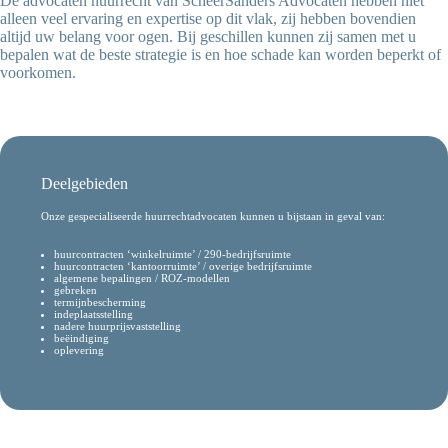
De advocaten huurrecht van ScheerSanders Advocaten hebben niet
alleen veel ervaring en expertise op dit vlak, zij hebben bovendien
altijd uw belang voor ogen. Bij geschillen kunnen zij samen met u
bepalen wat de beste strategie is en hoe schade kan worden beperkt of
voorkomen.
Deelgebieden
Onze gespecialiseerde huurrechtadvocaten kunnen u bijstaan in geval van:
huurcontracten ‘winkelruimte’ / 290-bedrijfsruimte
huurcontracten ‘kantoorruimte’ / overige bedrijfsruimte
algemene bepalingen / ROZ-modellen
gebreken
termijnbescherming
indeplaatsstelling
nadere huurprijsvaststelling
beëindiging
oplevering