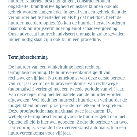
huurder. Materiële beschadigingen, constructiefouten,
ongedierte, brand(on)veiligheid en asbest kunnen ook als
gebrek worden aangemerkt. In geval van een gebrek dient de
verhuurder het te herstellen en als hij dat niet doet, heeft de
huurder meerdere opties. Zo kan de huurder herstel vorderen
maar ook huurprijsvermindering en/of schadevergoeding.
Onze advocaat huurrecht adviseert u graag in zulke gevallen.
Indien nodig staat zij u ook bij in een procedure.
Termijnbescherming
De huurder van een winkelruimte heeft recht op
termijnbescherming. De huurovereenkomst geldt van
rechtswege vijf jaar. Na ommekomst van deze eerste periode
van vijf jaar wordt de huurovereenkomst van rechtswege
(automatisch) verlengd met een tweede periode van vijf jaar.
Van deze regel mag niet ten nadele van de huurder worden
afgeweken. Wel biedt het huurrecht huurder en verhuurder de
mogelijkheid om een proefperiode met elkaar af te spreken.
Deze proefperiode mag maximaal twee jaar duren. De
wettelijke termijnbescherming voor de huurder geldt dan niet.
Oplettendheid is hier wel geboden. Zodra de periode van twee
jaar voorbij is, verandert de overeenkomst automatisch in een
huurovereenkomst voor vijf jaar.