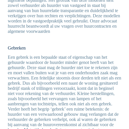
algemene bepalingen. Het gebruik van deze modellen stelt
zowel verhuurder als huurder van vastgoed in staat bij
aanvang van hun huurrelatie transparantie en duidelijkheid te
verkrijgen over hun rechten en verplichtingen. Deze modellen
worden in de vastgoedpraktijk veel gebruikt. Onze advocaat
huurrecht beantwoordt al uw vragen over huurcontracten en
algemene voorwaarden
Gebreken
Een gebrek is een bepaalde staat of eigenschap van het
gehuurde waardoor de huurder minder genot heeft van het
gehuurde. Deze staat mag de huurder niet toe te rekenen zijn
en moet vallen buiten wat je van een onderhouden zaak mag
verwachten. Een feitelijke stoornis door derden telt niet als een
gebrek. Dus als bijvoorbeeld een naast de woning gesitueerd
bedrijf stank of trillingen veroorzaakt, komt dat in beginsel
niet voor rekening van de verhuurder. Kleine herstellingen,
zoals bijvoorbeeld het vervangen van lampen of het
aanbrengen van tochtstrips, tellen ook niet als een gebrek.
Verder heeft het begrip ‘gebrek’ een ruime betekenis: de
huurder van een verwaarloosd gebouw mag verlangen dat de
verhuurder de gebreken verhelpt, ook al waren de gebreken
bij aanvang van de huurovereenkomst al zichtbaar voor de