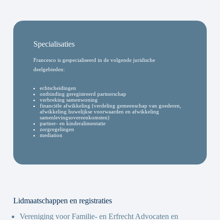
Specialisaties
Francesco is gespecialiseerd in de volgende juridische
deelgebieden:
echtscheidingen
ontbinding geregistreerd partnerschap
verbreking samenwoning
financiële afwikkeling (verdeling gemeenschap van goederen,
afwikkeling huwelijkse voorwaarden en afwikkeling
samenlevingsovereenkomsten)
partner- en kinderalimentatie
zorgregelingen
mediation
Lidmaatschappen en registraties
Vereniging voor Familie- en Erfrecht Advocaten en