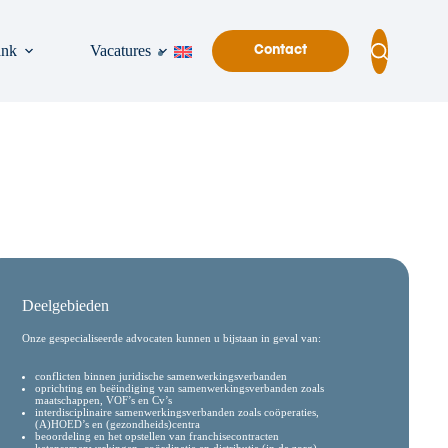
ank
Vacatures
Contact
Deelgebieden
Onze gespecialiseerde advocaten kunnen u bijstaan in geval van:
conflicten binnen juridische samenwerkingsverbanden
oprichting en beëindiging van samenwerkingsverbanden zoals
maatschappen, VOF’s en Cv’s
interdisciplinaire samenwerkingsverbanden zoals coöperaties,
(A)HOED’s en (gezondheids)centra
beoordeling en het opstellen van franchisecontracten