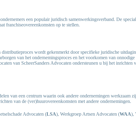
 ondernemers een populair juridisch samenwerkingsverband. De special
aat franchiseovereenkomsten op te stellen.
distributieproces wordt gekenmerkt door specifieke juridische uitdagi
aarborgen van het ondernemingsproces en het voorkomen van onnodige 
caten van ScheerSanders Advocaten ondersteunen u bij het inrichten va
delen van een centrum waarin ook andere ondernemingen werkzaam zijn
nrichten van de (ver)huurovereenkomsten met andere ondernemingen.
Letselschade Advocaten (
LSA
), Werkgroep Artsen Advocaten (
WAA
),