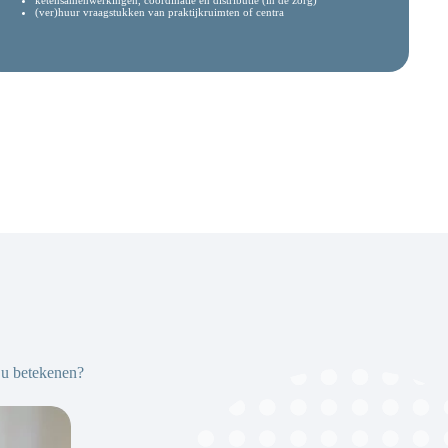
ketensamenwerkingen, coördinatie en distributie (in de zorg)
(ver)huur vraagstukken van praktijkruimten of centra
 u betekenen?