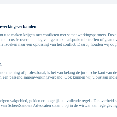
menwerkingsverbanden
nt u te maken krijgen met conflicten met samenwerkingspartners. Deze
n discussie over de uitleg van gemaakte afspraken betreffen of gaan ov
 het zoeken naar een oplossing van het conflict. Daarbij houden wij oo
n
derneming of professional, is het van belang de juridische kant van d
an een passend samenwerkingsverband. Ook kunnen wij u bijstaan indi
igen vakgebied, gelden er mogelijk aanvullende regels. De overheid s
en van ScheerSanders Advocaten staan u bij in de wirwar aan regelgevin