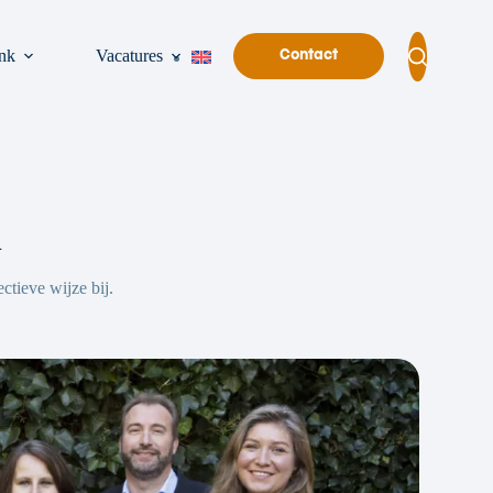
nk
Vacatures
Contact
n
ctieve wijze bij.