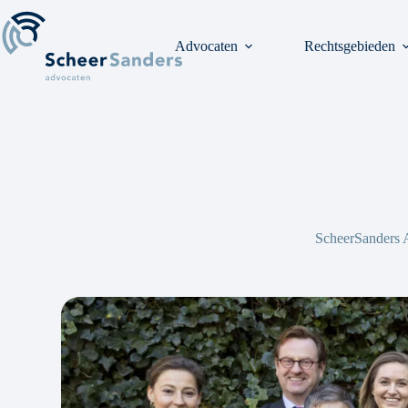
Ga
naar
de
Advocaten
Rechtsgebieden
inhoud
ScheerSanders Ad