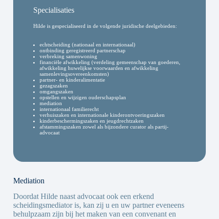
Specialisaties
Hilde is gespecialiseerd in de volgende juridische deelgebieden:
echtscheiding (nationaal en internationaal)
ontbinding geregistreerd partnerschap
verbreking samenwoning
financiële afwikkeling (verdeling gemeenschap van goederen,
afwikkeling huwelijkse voorwaarden en afwikkeling
samenlevingsovereenkomsten)
partner- en kinderalimentatie
gezagszaken
omgangszaken
opstellen en wijzigen ouderschapsplan
mediation
internationaal familierecht
verhuiszaken en internationale kinderontvoeringszaken
kinderbeschermingszaken en jeugdrechtzaken
afstammingszaken zowel als bijzondere curator als partij-
advocaat
Mediation
Doordat Hilde naast advocaat ook een erkend
scheidingsmediator is, kan zij u en uw partner eveneens
behulpzaam zijn bij het maken van een convenant en