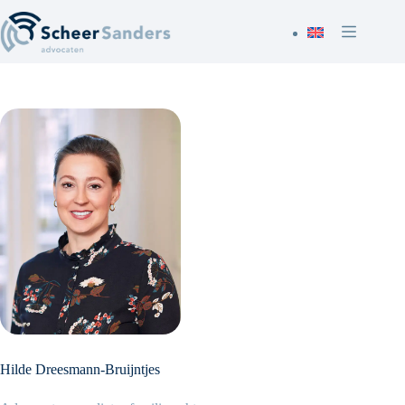
Ga
naar
de
inhoud
Hilde Dreesmann-Bruijntjes