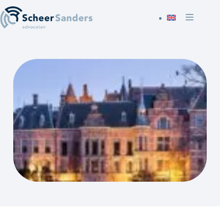
Ga
naar
de
inhoud