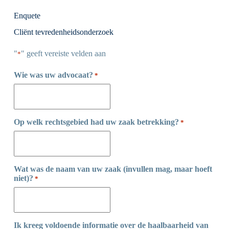
Enquete
Cliënt tevredenheidsonderzoek
"
" geeft vereiste velden aan
*
Wie was uw advocaat?
*
Op welk rechtsgebied had uw zaak betrekking?
*
Wat was de naam van uw zaak (invullen mag, maar hoeft
niet)?
*
Ik kreeg voldoende informatie over de haalbaarheid van