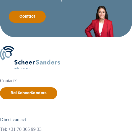
Contact
Contact?
Bel ScheerSanders
Direct contact
Tel:
+31 70 365 99 33