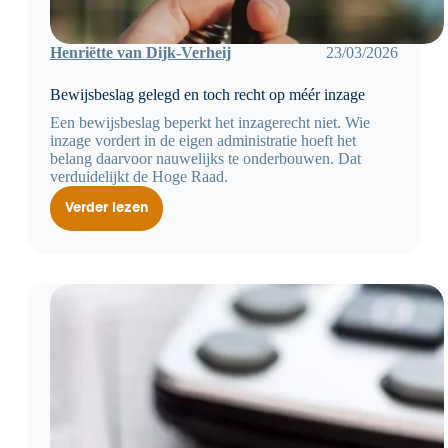
Henriëtte van Dijk-Verheij
23/03/2026
Bewijsbeslag gelegd en toch recht op méér inzage
Een bewijsbeslag beperkt het inzagerecht niet. Wie
inzage vordert in de eigen administratie hoeft het
belang daarvoor nauwelijks te onderbouwen. Dat
verduidelijkt de Hoge Raad.
Verder lezen
Bewijsbeslag
gelegd
en
toch
recht
op
méér
inzage