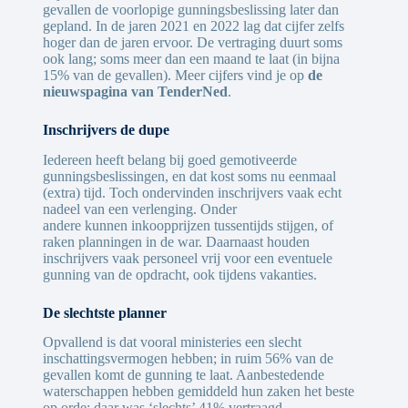
gevallen de voorlopige gunningsbeslissing later dan
gepland. In de jaren 2021 en 2022 lag dat cijfer zelfs
hoger dan de jaren ervoor. De vertraging duurt soms
ook lang; soms meer dan een maand te laat (in bijna
15% van de gevallen). Meer cijfers vind je op
de
nieuwspagina van TenderNed
.
Inschrijvers de dupe
Iedereen heeft belang bij goed gemotiveerde
gunningsbeslissingen, en dat kost soms nu eenmaal
(extra) tijd. Toch ondervinden inschrijvers vaak echt
nadeel van een verlenging. Onder
andere kunnen inkoopprijzen tussentijds stijgen, of
raken planningen in de war. Daarnaast houden
inschrijvers vaak personeel vrij voor een eventuele
gunning van de opdracht, ook tijdens vakanties.
De slechtste planner
Opvallend is dat vooral ministeries een slecht
inschattingsvermogen hebben; in ruim 56% van de
gevallen komt de gunning te laat. Aanbestedende
waterschappen hebben gemiddeld hun zaken het beste
op orde: daar was ‘slechts’ 41% vertraagd.