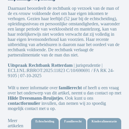
Daarnaast beoordeelt de rechtbank op verzoek van de man of
de ex-vrouw voldoende doet om haar eigen inkomen te
verhogen. Gezien haar leeftijd (52 jaar bij de echtscheiding),
opleidingsniveau en persoonlijke omstandigheden, waaronder
een lange periode van werkloosheid en mantelzorg, kan van
haar redelijkerwijs niet worden verwacht dat zij volledig in
haar eigen levensonderhoud kan voorzien. Haar recente
uitbreiding van arbeidsuren is daarom naar het oordeel van de
rechtbank voldoende. De rechtbank verlaagt de
partneralimentatie van de man dus niet.
Uitspraak Rechtbank Rotterdam
| jurisprudentie |
ECLI:NL:RBROT:2025:11823 C/10/690691 / FA RK 24-
9105 | 07-10-2025
Wilt u meer informatie over
familierecht
of heeft u een vraag
over het onderwerp van dit artikel, neemt u dan contact op met
Hilde Dreesmann-Bruijntjes
. Ook kunt u ons
contactformulier
invullen, dan nemen wij zo spoedig
mogelijk contact met u op.
Meer
echtscheiding
familierecht
kinderalimentatie
artikelen