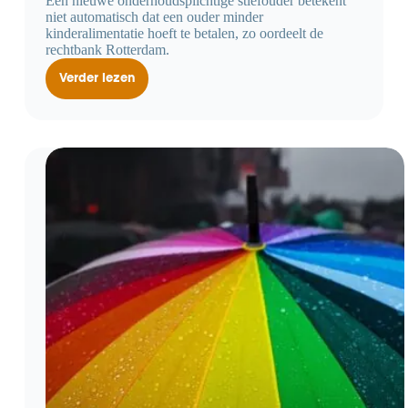
Een nieuwe onderhoudsplichtige stiefouder betekent
niet automatisch dat een ouder minder
kinderalimentatie hoeft te betalen, zo oordeelt de
rechtbank Rotterdam.
Verder lezen
Stiefouder
telt
niet
altijd
mee
bij
kinderalimentatie