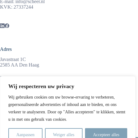
E-mail:
info@scheer.nl
KVK: 27337244
Adres
Javastraat 1C
2585 AA Den Haag
Maandag tot vrijdag
08:45 – 17:15 uur
Wij respecteren uw privacy
Wij gebruiken cookies om uw browse-ervaring te verbeteren,
gepersonaliseerde advertenties of inhoud aan te bieden, en ons
Informatie
verkeer te analyseren. Door op "Alles accepteren" te klikken, stemt
ScheerSanders is een middelgroot advocatenkantoor,
u in met ons gebruik van cookies.
gevestigd in de Haagse Archipelbuurt, op enkele minuten van
de uitvalswegen, het Centraal Station en het centrum van Den
Haag.
Aanpassen
Weiger alles
Accepteer alles