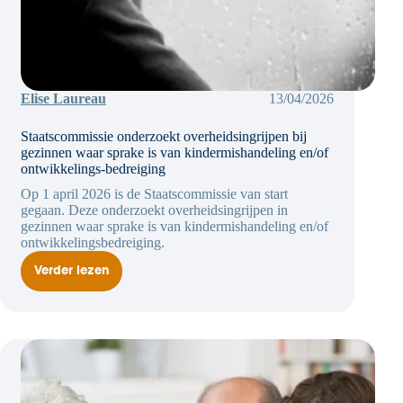
Elise Laureau
13/04/2026
Staatscommissie onderzoekt overheidsingrijpen bij
gezinnen waar sprake is van kindermishandeling en/of
ontwikkelings-bedreiging
Op 1 april 2026 is de Staatscommissie van start
gegaan. Deze onderzoekt overheidsingrijpen in
gezinnen waar sprake is van kindermishandeling en/of
ontwikkelingsbedreiging.
Verder lezen
Staatscommissie
onderzoekt
overheidsingrijpen
bij
gezinnen
waar
sprake
is
van
kindermishandeling
en/of