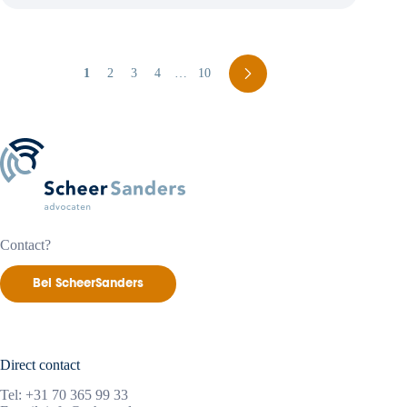
voor
bewindvoerder
die
lijfrentes
moet
laten
1
2
3
4
…
10
uitkeren
Contact?
Bel ScheerSanders
Direct contact
Tel:
+31 70 365 99 33