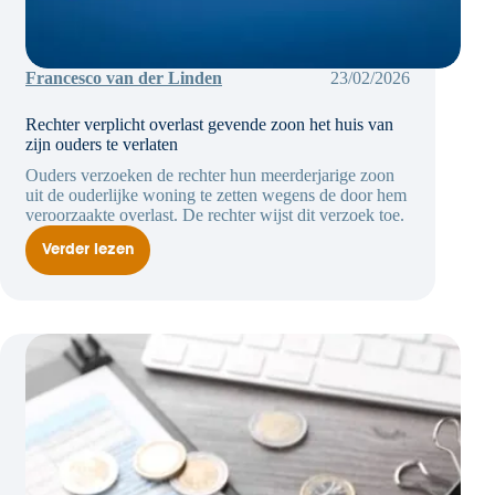
Francesco van der Linden
23/02/2026
Rechter verplicht overlast gevende zoon het huis van
zijn ouders te verlaten
Ouders verzoeken de rechter hun meerderjarige zoon
uit de ouderlijke woning te zetten wegens de door hem
veroorzaakte overlast. De rechter wijst dit verzoek toe.
Verder lezen
Rechter
verplicht
overlast
gevende
zoon
het
huis
van
zijn
ouders
te
verlaten