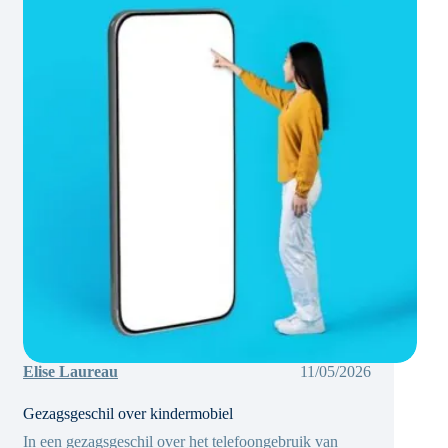
omgangsregeling
komt
Elise Laureau
11/05/2026
Gezagsgeschil over kindermobiel
In een gezagsgeschil over het telefoongebruik van