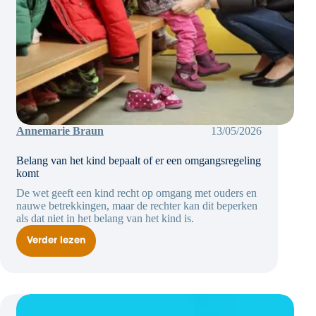
Annemarie Braun
13/05/2026
Belang van het kind bepaalt of er een omgangsregeling
komt
De wet geeft een kind recht op omgang met ouders en
nauwe betrekkingen, maar de rechter kan dit beperken
als dat niet in het belang van het kind is.
Verder lezen
Belang
van
het
kind
bepaalt
of
er
een