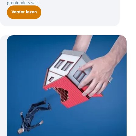
grootouders vast.
Verder lezen
Omgangsregeling
grootouders
met
kleinkinderen