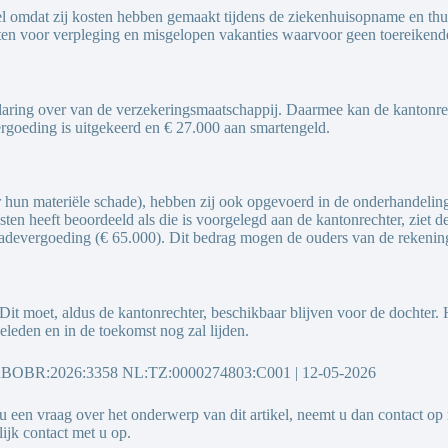
omdat zij kosten hebben gemaakt tijdens de ziekenhuisopname en thuisv
sten voor verpleging en misgelopen vakanties waarvoor geen toereikend
laring over van de verzekeringsmaatschappij. Daarmee kan de kantonre
vergoeding is uitgekeerd en € 27.000 aan smartengeld.
r hun materiële schade), hebben zij ook opgevoerd in de onderhandeli
n heeft beoordeeld als die is voorgelegd aan de kantonrechter, ziet d
hadevergoeding (€ 65.000). Dit bedrag mogen de ouders van de rekenin
 Dit moet, aldus de kantonrechter, beschikbaar blijven voor de dochter
geleden en in de toekomst nog zal lijden.
BOBR:2026:3358 NL:TZ:0000274803:C001
| 12-05-2026
 u een vraag over het onderwerp van dit artikel, neemt u dan contact o
ijk contact met u op.