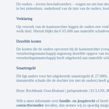
De ouders – tevens bewindvoerders – vragen nu om hun deel 
in het ziekenhuis, onderhoud van de tuin van de ouders, ko
Verklaring
Op verzoek van de kantonrechter leggen de ouders een verk
welk doel. Hieruit blijkt dat € 65.000 aan materiële schade
Dezelfde kosten
De kosten die de ouders opvoeren bij de kantonrechter (voo
verzekeringsmaatschappij nagenoeg dezelfde opgave van koste
verzekeringsmaatschappij heeft uitgekeerd aan materiële sc
Smartengeld
Dit ligt anders voor het uitgekeerde smartengeld (€ 27.000).
immateriële schade die de dochter (en niet de ouders) heeft 
Bron: Rechtbank Oost-Brabant | jurisprudentie |
ECLI:NL:R
Wilt u meer informatie over
familie- en jeugdrecht
of heeft
contactformulier
invullen, dan nemen wij zo spoedig mogel