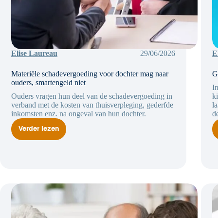
Elise Laureau
29/06/2026
E
Materiële schadevergoeding voor dochter mag naar
G
ouders, smartengeld niet
I
Ouders vragen hun deel van de schadevergoeding in
k
verband met de kosten van thuisverpleging, gederfde
l
inkomsten enz. na ongeval van hun dochter.
d
Verder lezen
Materiële
schadevergoeding
voor
dochter
mag
naar
ouders,
smartengeld
niet