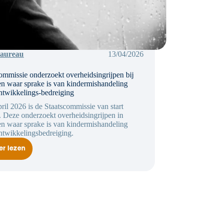
Laureau
13/04/2026
ommissie onderzoekt overheidsingrijpen bij
n waar sprake is van kindermishandeling
ntwikkelings-bedreiging
ril 2026 is de Staatscommissie van start
 Deze onderzoekt overheidsingrijpen in
n waar sprake is van kindermishandeling
ntwikkelingsbedreiging.
er lezen
Staatscommissie
onderzoekt
overheidsingrijpen
bij
gezinnen
waar
sprake
is
van
kindermishandeling
en/of