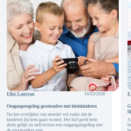
Elise Laureau
16/03/2026
E
Omgangsregeling grootouders met kleinkinderen
G
l
Na het overlijden van moeder wil vader dat de
kinderen bij hem gaan wonen. Het hof geeft hem
A
deels gelijk en stelt tevens een omgangsregeling met
b
de grootouders vast.
b