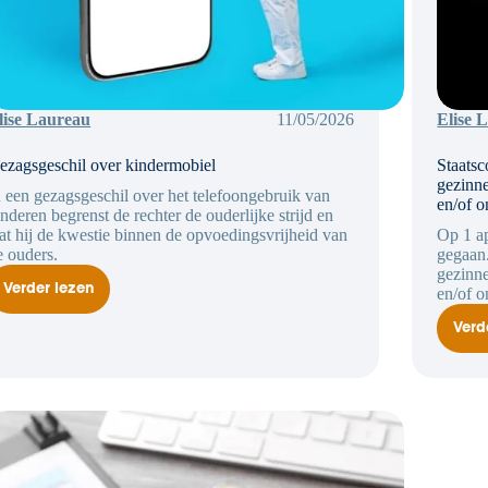
lise Laureau
11/05/2026
Elise 
ezagsgeschil over kindermobiel
Staatsc
gezinne
n een gezagsgeschil over het telefoongebruik van
en/of o
inderen begrenst de rechter de ouderlijke strijd en
aat hij de kwestie binnen de opvoedingsvrijheid van
Op 1 ap
e ouders.
gegaan.
gezinne
Verder lezen
en/of o
Gezagsgeschil
over
kindermobiel
Verd