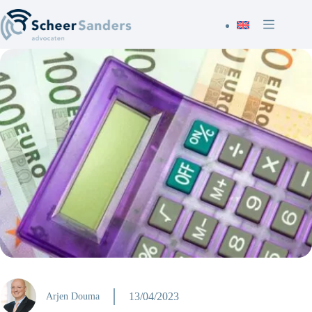
Ga
naar
de
inhoud
13/04/2023
Arjen Douma