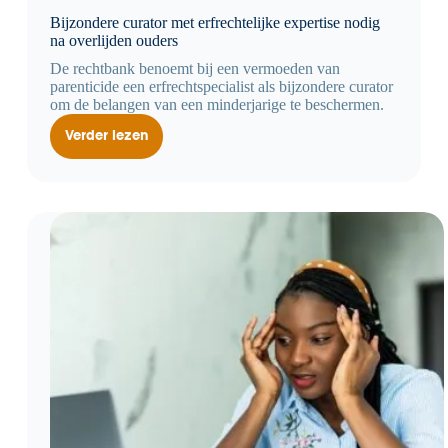
Bijzondere curator met erfrechtelijke expertise nodig
na overlijden ouders
De rechtbank benoemt bij een vermoeden van
parenticide een erfrechtspecialist als bijzondere curator
om de belangen van een minderjarige te beschermen.
Verder lezen
Bijzondere
curator
met
erfrechtelijke
expertise
nodig
na
overlijden
ouders