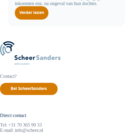
inkomsten enz. na ongeval van hun dochter.
Verder lezen
Materiële
schadevergoeding
voor
dochter
mag
naar
ouders,
smartengeld
niet
Contact?
Bel ScheerSanders
Direct contact
Tel:
+31 70 365 99 33
E-mail:
info@scheer.nl