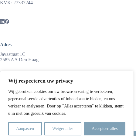
KVK: 27337244
Adres
Javastraat 1C
2585 AA Den Haag
Maandag tot vrijdag
08:45 – 17:15 uur
Wij respecteren uw privacy
Wij gebruiken cookies om uw browse-ervaring te verbeteren,
gepersonaliseerde advertenties of inhoud aan te bieden, en ons
Informatie
verkeer te analyseren. Door op "Alles accepteren" te klikken, stemt
ScheerSanders is een middelgroot advocatenkantoor,
u in met ons gebruik van cookies.
gevestigd in de Haagse Archipelbuurt, op enkele minuten van
de uitvalswegen, het Centraal Station en het centrum van Den
Haag.
Aanpassen
Weiger alles
Accepteer alles
Copyright © 2026 ScheerSanders advocaten
-
Privacy