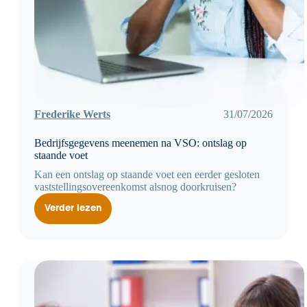
Frederike Werts
31/07/2026
Bedrijfsgegevens meenemen na VSO: ontslag op
staande voet
Kan een ontslag op staande voet een eerder gesloten
vaststellingsovereenkomst alsnog doorkruisen?
Verder lezen
Bedrijfsgegevens
meenemen
na
VSO:
ontslag
op
staande
voet