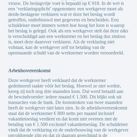
vrouw. De beslagvrije voet is bepaald op € 918. In de wet is
een ‘verklaringsplicht’ opgenomen: een werkgever moet als
derde-beslagene verklaren wat er door het beslag wordt
getroffen, onderbouwd met gegevens en bescheiden. Een
schuldeiser moet immers weten hoe hoog het loon is waarop
het beslag is gelegd. Ook als een werkgever stelt dat deze niks
is verschuldigd aan een werknemer en het beslag dus zinloos
is, moet deze daarover verklaren. Als de verklaring niet
volstaat, kan de werkgever zelf tot betaling van de
openstaande schuld van de werknemer worden veroordeeld.
Arbeidsovereenkomst
Deze werkgever heeft verklaard dat de werknemer
gedetineerd raakte vóór het beslag. Hoewel ze niet werkte,
kreeg zij toch nog drie maanden loon. Dat werd betaald aan
de bewindvoerder: iedere maand € 1.500. Dit blijkt ook uit
transacties van de bank. De loonstroken van twee maanden
heeft de werkgever niet laten zien. In de arbeidsovereenkomst
staat dat de werknemer € 800 netto per maand inclusief
vakantietoeslag verdient en dat komt niet overeen met de
betaling van € 1.500 exclusief vakantietoeslag. De schuldeiser
vindt dat de verklaring en de onderbouwing van de werkgever
onvoldoende zijn en dat zij daarom gerechtigd is de