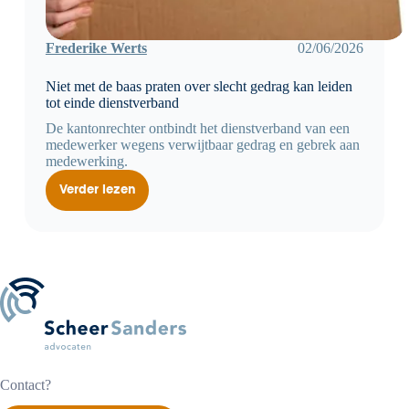
Frederike Werts
02/06/2026
Niet met de baas praten over slecht gedrag kan leiden
tot einde dienstverband
De kantonrechter ontbindt het dienstverband van een
medewerker wegens verwijtbaar gedrag en gebrek aan
medewerking.
Verder lezen
Niet
met
de
baas
praten
over
slecht
gedrag
kan
leiden
tot
einde
dienstverband
Contact?