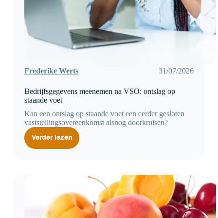
Frederike Werts
31/07/2026
Bedrijfsgegevens meenemen na VSO: ontslag op
staande voet
Kan een ontslag op staande voet een eerder gesloten
vaststellingsovereenkomst alsnog doorkruisen?
Verder lezen
Bedrijfsgegevens
meenemen
na
VSO:
ontslag
op
staande
voet