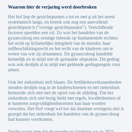
Waarom hier de verjaring werd doorbroken
Het hof liep de gezichtspunten a tot en met g uit het arrest
systematisch langs, en betrok ook nog een aanvullend
gezichtspunt h (“overige gezichtspunten”). Verschillende
factoren speelden een rol. Zo was het handelen van de
gynaecoloog een ernstige inbreuk op fundamentele rechten:
het recht op lichamelijke integriteit van de moeder, haar
zelfbeschikkingsrecht en het recht van de kinderen om te
weten van wie zij afstammen. De gynaecoloog handelde
heimelijk en in strijd met de gemaakte afspraken. Dit gedrag
was ook destijds al in strijd met geldende gedragsregels voor
artsen.
Ook het ziekenhuis treft blaam. De fertiliteitswerkzaamheden
stonden destijds nog in de kinderschoenen en het ziekenhuis
bemoeide zich niet met de opzet van de afdeling. Dat het
ziekenhuis zich niet bezig hield met regels, kwaliteitseisen of
te hanteren zorgvuldigheidsnormen kan haar worden
verweten. Het Hof voegt wel toe dat daarmee overigens niet is
gezegd dat het ziekenhuis het handelen van de gynaecoloog
had kunnen voorkomen.
Verder woog mee dat de moeder en kinderen pas in 2021