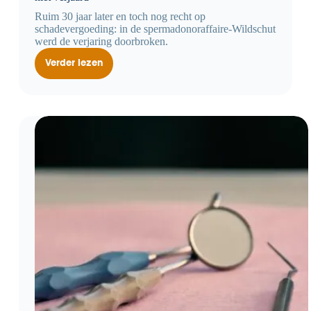
Ruim 30 jaar later en toch nog recht op
schadevergoeding: in de spermadonoraffaire-Wildschut
werd de verjaring doorbroken.
Verder lezen
Spermadonor
affaire:
meer
dan
30
jaar
later
en
toch
niet
verjaard