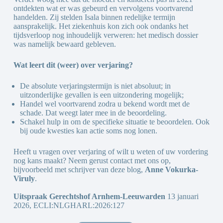
ontdekten wat er was gebeurd en vervolgens voortvarend
handelden. Zij stelden Isala binnen redelijke termijn
aansprakelijk. Het ziekenhuis kon zich ook ondanks het
tijdsverloop nog inhoudelijk verweren: het medisch dossier
was namelijk bewaard gebleven.
Wat leert dit (weer) over verjaring?
De absolute verjaringstermijn is niet absoluut; in
uitzonderlijke gevallen is een uitzondering mogelijk;
Handel wel voortvarend zodra u bekend wordt met de
schade. Dat weegt later mee in de beoordeling.
Schakel hulp in om de specifieke situatie te beoordelen. Ook
bij oude kwesties kan actie soms nog lonen.
Heeft u vragen over verjaring of wilt u weten of uw vordering
nog kans maakt? Neem gerust contact met ons op,
bijvoorbeeld met schrijver van deze blog,
Anne Vokurka-
Viruly
.
Uitspraak Gerechtshof Arnhem-Leeuwarden
13 januari
2026, ECLI:NLGHARL:2026:127