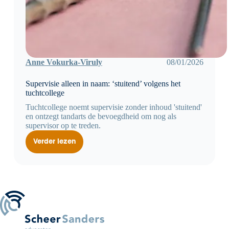
Anne Vokurka-Viruly
08/01/2026
Supervisie alleen in naam: ‘stuitend’ volgens het
tuchtcollege
Tuchtcollege noemt supervisie zonder inhoud 'stuitend'
en ontzegt tandarts de bevoegdheid om nog als
supervisor op te treden.
Verder lezen
Supervisie
alleen
in
naam:
‘stuitend’
volgens
het
tuchtcollege