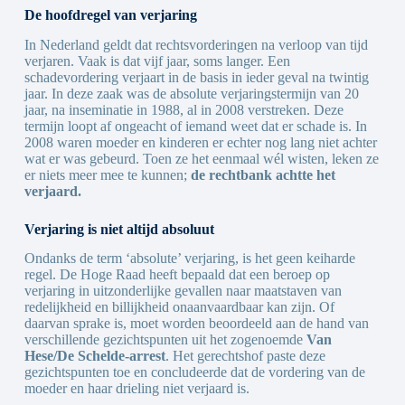
De hoofdregel van verjaring
In Nederland geldt dat rechtsvorderingen na verloop van tijd
verjaren. Vaak is dat vijf jaar, soms langer. Een
schadevordering verjaart in de basis in ieder geval na twintig
jaar. In deze zaak was de absolute verjaringstermijn van 20
jaar, na inseminatie in 1988, al in 2008 verstreken. Deze
termijn loopt af ongeacht of iemand weet dat er schade is. In
2008 waren moeder en kinderen er echter nog lang niet achter
wat er was gebeurd. Toen ze het eenmaal wél wisten, leken ze
er niets meer mee te kunnen;
de rechtbank achtte het
verjaard
.
Verjaring is niet altijd absoluut
Ondanks de term ‘absolute’ verjaring, is het geen keiharde
regel. De Hoge Raad heeft bepaald dat een beroep op
verjaring in uitzonderlijke gevallen naar maatstaven van
redelijkheid en billijkheid onaanvaardbaar kan zijn. Of
daarvan sprake is, moet worden beoordeeld aan de hand van
verschillende gezichtspunten uit het zogenoemde
Van
Hese/De Schelde-arrest
. Het gerechtshof paste deze
gezichtspunten toe en concludeerde dat de vordering van de
moeder en haar drieling niet verjaard is.