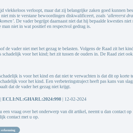
d vlekkeloos verloopt, maar dat zij belangrijke zaken goed kunnen bespre
 niet mis te verstane bewoordingen diskwalificeert, zoals
‘allereerst dr
 komen’
. De vader begrijpt daarnaast niet dat hij bepaalde kwesties niet
 man niet in wat positief en respectvol gedrag is.
f de vader niet met het gezag te belasten. Volgens de Raad zit het ki
schadelijk voor het kind; het zit tussen de ouders in. De Raad ziet ook 
hadelijk is voor het kind en dat niet te verwachten is dat dit op korte
hadelijk voor het kind. Een verbeteringstraject heeft pas kans van slag
alt dat de vader het gezag niet krijgt.
 |
ECLI:NL:GHARL:2024:998
| 12-02-2024
 u een vraag over het onderwerp van dit artikel, neemt u dan contact o
ijk contact met u op.
n erkenning