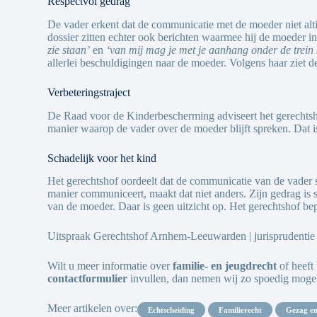
Respectvol gedrag
De vader erkent dat de communicatie met de moeder niet altij
dossier zitten echter ook berichten waarmee hij de moeder in
zie staan’
en
‘van mij mag je met je aanhang onder de trein
allerlei beschuldigingen naar de moeder. Volgens haar ziet de
Verbeteringstraject
De Raad voor de Kinderbescherming adviseert het gerechtsho
manier waarop de vader over de moeder blijft spreken. Dat is 
Schadelijk voor het kind
Het gerechtshof oordeelt dat de communicatie van de vader sc
manier communiceert, maakt dat niet anders. Zijn gedrag is sc
van de moeder. Daar is geen uitzicht op. Het gerechtshof bepa
Uitspraak Gerechtshof Arnhem-Leeuwarden | jurisprudentie
Wilt u meer informatie over
familie- en jeugdrecht
of heeft
contactformulier
invullen, dan nemen wij zo spoedig mogel
Meer artikelen over:
echtscheiding
familierecht
gezag e