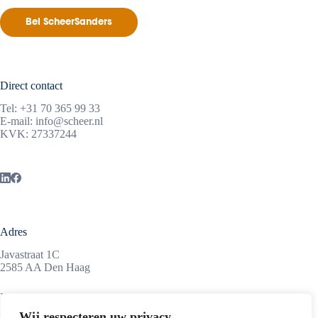
Bel ScheerSanders
Direct contact
Tel:
+31 70 365 99 33
E-mail:
info@scheer.nl
KVK: 27337244
Adres
Javastraat 1C
2585 AA Den Haag
Maandag tot vrijdag
08:45 – 17:15 uur
Wij respecteren uw privacy