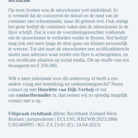
Rectificatie
Op twee fronten was de nieuwkomer wel misleidend. Er
is vermeld dat de concurrent de deksel en de rand van de
container niet schoonmaakt, maar dit gebeurt wel. Ook reinigt
het grote bedrijf de containers vaker dan de nieuwkomer in de
flyer schrijft. Dat is voor de voorzieningenrechter voldoende
om de nieuwkomer te verbieden verder te flyeren. Het bedrijf
mag ook niet meer langs de deur gaan om klanten persoonlijk
te werven. Tot slot moet de nieuwkomer een rectificatiebericht
sturen naar adressen waar eerder een flyer is achtergelaten, en
een rectificatie plaatsen op social media. Dit op straffe van een
dwangsom tot € 250.000.
Wilt u meer informatie over dit onderwerp of heeft u een
andere vraag met betrekking tot ondernemingsrecht? Neem
contact op met
Henriëtte van Dijk-Verheij
of vul
ons
contactformulier
in, dan nemen wij zo spoedig mogelijk
contact met u op.
Uitspraak rechtbank
(
Bron: Rechtbank Zeeland-West-
Brabant | jurisprudentie | ECLI:NL:RBZWB:2023:2866
C/02/406995 / KG ZA 23-91 (E) | 24-04-2023)