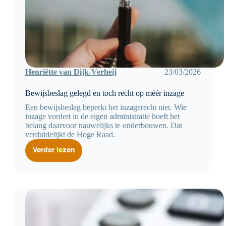
Henriëtte van Dijk-Verheij
23/03/2026
Bewijsbeslag gelegd en toch recht op méér inzage
Een bewijsbeslag beperkt het inzagerecht niet. Wie
inzage vordert in de eigen administratie hoeft het
belang daarvoor nauwelijks te onderbouwen. Dat
verduidelijkt de Hoge Raad.
Verder lezen
Bewijsbeslag
gelegd
en
toch
recht
op
méér
inzage