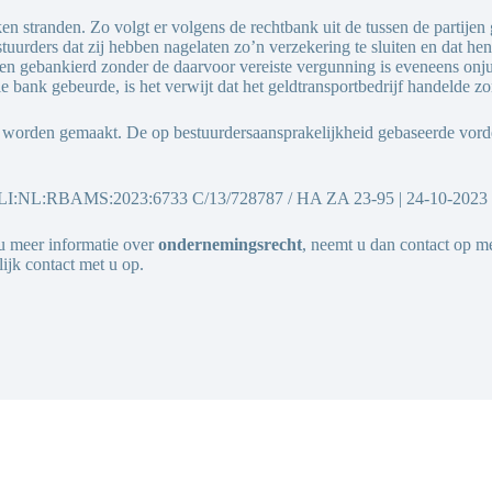
n stranden. Zo volgt er volgens de rechtbank uit de tussen de partijen
estuurders dat zij hebben nagelaten zo’n verzekering te sluiten en dat h
 gebankierd zonder de daarvoor vereiste vergunning is eveneens onjuis
die bank gebeurde, is het verwijt dat het geldtransportbedrijf handelde
ijt worden gemaakt. De op bestuurdersaansprakelijkheid gebaseerde vo
 ECLI:NL:RBAMS:2023:6733 C/13/728787 / HA ZA 23-95 | 24-10-2023
 u meer informatie over
ondernemingsrecht
, neemt u dan contact op m
ijk contact met u op.