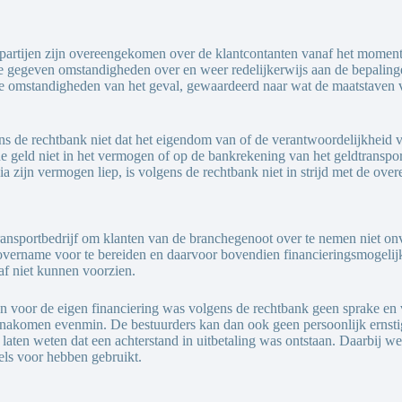
artijen zijn overeengekomen over de klantcontanten vanaf het moment da
de gegeven omstandigheden over en weer redelijkerwijs aan de bepalin
e omstandigheden van het geval, gewaardeerd naar wat de maatstaven va
ens de rechtbank niet dat het eigendom van of de verantwoordelijkhei
erde geld niet in het vermogen of op de bankrekening van het geldtransp
via zijn vermogen liep, is volgens de rechtbank niet in strijd met de ove
dtransportbedrijf om klanten van de branchegenoot over te nemen niet
 overname voor te bereiden en daarvoor bovendien financieringsmogelij
af niet kunnen voorzien.
en voor de eigen financiering was volgens de rechtbank geen sprake en
nen nakomen evenmin. De bestuurders kan dan ook geen persoonlijk ernst
 laten weten dat een achterstand in uitbetaling was ontstaan. Daarbij we
els voor hebben gebruikt.