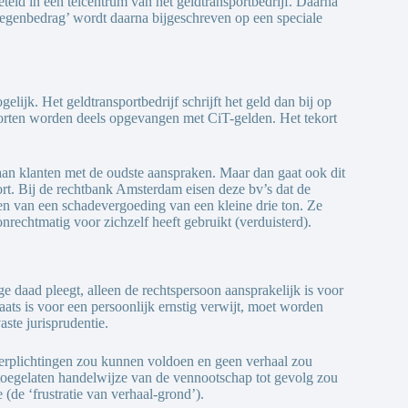
teld in een telcentrum van het geldtransportbedrijf. Daarna
genbedrag’ wordt daarna bijgeschreven op een speciale
lijk. Het geldtransportbedrijf schrijft het geld dan bij op
orten worden deels opgevangen met CiT-gelden. Het tekort
an klanten met de oudste aanspraken. Maar dan gaat ook dit
tort. Bij de rechtbank Amsterdam eisen deze bv’s dat de
len van een schadevergoeding van een kleine drie ton. Ze
onrechtmatig voor zichzelf heeft gebruikt (verduisterd).
ge daad pleegt, alleen de rechtspersoon aansprakelijk is voor
aats is voor een persoonlijk ernstig verwijt, moet worden
ste jurisprudentie.
 verplichtingen zou kunnen voldoen en geen verhaal zou
 toegelaten handelwijze van de vennootschap tot gevolg zou
de ‘frustratie van verhaal-grond’).