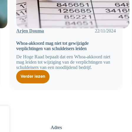
Arjen Douma
22/11/2024
Whoa-akkoord mag niet tot gewijzigde
verplichtingen van schuldeisers leiden
De Hoge Raad bepaalt dat een Whoa-akkoord niet
mag leiden tot wijziging van de verplichtingen van
schuldeisers van een noodlijdend bedrijf.
Verder lezen
Whoa-
akkoord
mag
niet
tot
gewijzigde
verplichtingen
van
schuldeisers
leiden
Adres