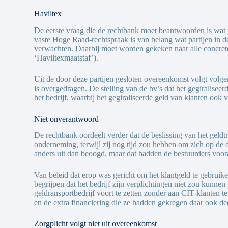
Haviltex
De eerste vraag die de rechtbank moet beantwoorden is wat p
vaste Hoge Raad-rechtspraak is van belang wat partijen in 
verwachten. Daarbij moet worden gekeken naar alle concret
‘Haviltexmaatstaf’).
Uit de door deze partijen gesloten overeenkomst volgt volg
is overgedragen. De stelling van de bv’s dat het gegiralise
het bedrijf, waarbij het gegiraliseerde geld van klanten ook 
Niet onverantwoord
De rechtbank oordeelt verder dat de beslissing van het gel
onderneming, terwijl zij nog tijd zou hebben om zich op de
anders uit dan beoogd, maar dat hadden de bestuurders voor
Van beleid dat erop was gericht om het klantgeld te gebruik
begrijpen dat het bedrijf zijn verplichtingen niet zou kun
geldransportbedrijf voort te zetten zonder aan CIT-klanten te
en de extra financiering die ze hadden gekregen daar ook de
Zorgplicht volgt niet uit overeenkomst