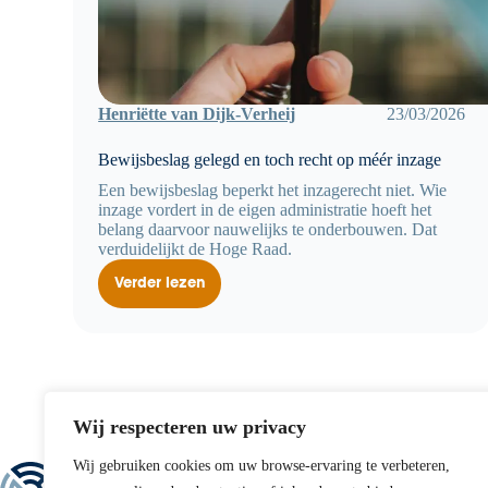
Henriëtte van Dijk-Verheij
23/03/2026
Bewijsbeslag gelegd en toch recht op méér inzage
Een bewijsbeslag beperkt het inzagerecht niet. Wie
inzage vordert in de eigen administratie hoeft het
belang daarvoor nauwelijks te onderbouwen. Dat
verduidelijkt de Hoge Raad.
Verder lezen
Bewijsbeslag
gelegd
en
toch
recht
op
méér
inzage
Wij respecteren uw privacy
Wij gebruiken cookies om uw browse-ervaring te verbeteren,
Direct contact