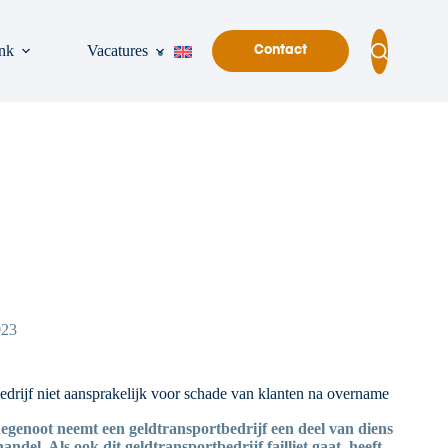
nk
Vacatures
Contact
023
bedrijf niet aansprakelijk voor schade van klanten na overname
hegenoot neemt een geldtransportbedrijf een deel van diens
del. Als ook dit geldtransportbedrijf failliet gaat, heeft