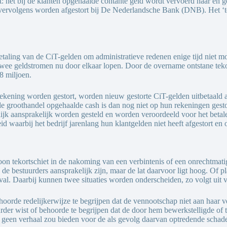
: het bij de klanten opgehaalde contante geld wordt vervoerd naar en ge
vervolgens worden afgestort bij De Nederlandsche Bank (DNB). Het ‘te
taling van de CiT-gelden om administratieve redenen enige tijd niet moge
twee geldstromen nu door elkaar lopen. Door de overname ontstane tek
8 miljoen.
kening worden gestort, worden nieuw gestorte CiT-gelden uitbetaald a
an de groothandel opgehaalde cash is dan nog niet op hun rekeningen ges
lijk aansprakelijk worden gesteld en worden veroordeeld voor het beta
id waarbij het bedrijf jarenlang hun klantgelden niet heeft afgestort en 
rsoon tekortschiet in de nakoming van een verbintenis of een onrechtmati
 bestuurders aansprakelijk zijn, maar de lat daarvoor ligt hoog. Of pl
l. Daarbij kunnen twee situaties worden onderscheiden, zo volgt uit va
ehoorde redelijkerwijze te begrijpen dat de vennootschap niet aan haar
rder wist of behoorde te begrijpen dat de door hem bewerkstelligde of
geen verhaal zou bieden voor de als gevolg daarvan optredende schade (