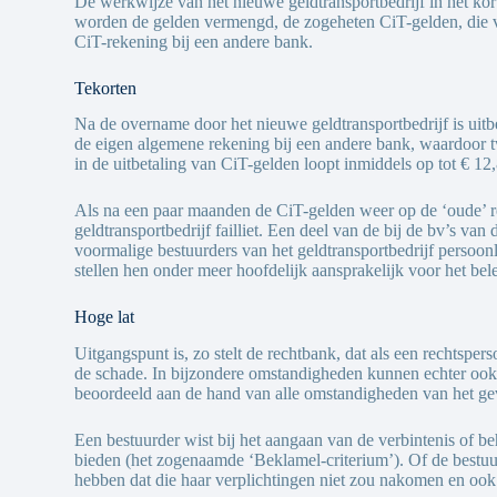
De werkwijze van het nieuwe geldtransportbedrijf in het kort
worden de gelden vermengd, de zogeheten CiT-gelden, die 
CiT-rekening bij een andere bank.
Tekorten
Na de overname door het nieuwe geldtransportbedrijf is uitbe
de eigen algemene rekening bij een andere bank, waardoor 
in de uitbetaling van CiT-gelden loopt inmiddels op tot € 12,
Als na een paar maanden de CiT-gelden weer op de ‘oude’ re
geldtransportbedrijf failliet. Een deel van de bij de bv’s v
voormalige bestuurders van het geldtransportbedrijf persoon
stellen hen onder meer hoofdelijk aansprakelijk voor het bele
Hoge lat
Uitgangspunt is, zo stelt de rechtbank, dat als een rechtspe
de schade. In bijzondere omstandigheden kunnen echter ook de
beoordeeld aan de hand van alle omstandigheden van het geva
Een bestuurder wist bij het aangaan van de verbintenis of b
bieden (het zogenaamde ‘Beklamel-criterium’). Of de bestuu
hebben dat die haar verplichtingen niet zou nakomen en ook 