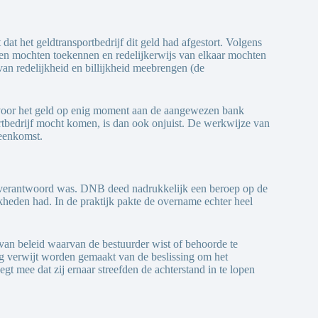
t het geldtransportbedrijf dit geld had afgestort. Volgens
gen mochten toekennen en redelijkerwijs van elkaar mochten
n redelijkheid en billijkheid meebrengen (de
d voor het geld op enig moment aan de aangewezen bank
ortbedrijf mocht komen, is dan ook onjuist. De werkwijze van
reenkomst.
 onverantwoord was. DNB deed nadrukkelijk een beroep op de
kheden had. In de praktijk pakte de overname echter heel
 van beleid waarvan de bestuurder wist of behoorde te
ig verwijt worden gemaakt van de beslissing om het
egt mee dat zij ernaar streefden de achterstand in te lopen