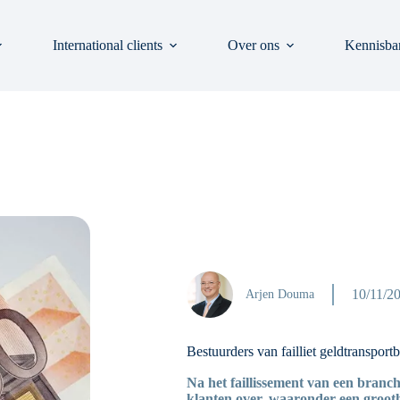
International clients
Over ons
Kennisba
10/11/2
Arjen Douma
Bestuurders van failliet geldtransport
Na het faillissement van een branc
klanten over, waaronder een groothan