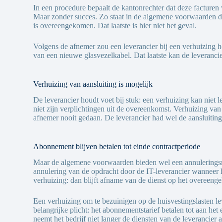
In een procedure bepaalt de kantonrechter dat deze facture
Maar zonder succes. Zo staat in de algemene voorwaarden dat
is overeengekomen. Dat laatste is hier niet het geval.
Volgens de afnemer zou een leverancier bij een verhuizing h
van een nieuwe glasvezelkabel. Dat laatste kan de leveranci
Verhuizing van aansluiting is mogelijk
De leverancier houdt voet bij stuk: een verhuizing kan niet 
niet zijn verplichtingen uit de overeenkomst. Verhuizing va
afnemer nooit gedaan. De leverancier had wel de aansluiting
Abonnement blijven betalen tot einde contractperiode
Maar de algemene voorwaarden bieden wel een annuleringsmog
annulering van de opdracht door de IT-leverancier wanneer he
verhuizing: dan blijft afname van de dienst op het overeen
Een verhuizing om te bezuinigen op de huisvestingslasten l
belangrijke plicht: het abonnementstarief betalen tot aan he
neemt het bedrijf niet langer de diensten van de leverancier a