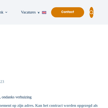
nk
Vacatures
Contact
023
, ondanks verhuizing
nnement op zijn adres. Kan het contract worden opgezegd als