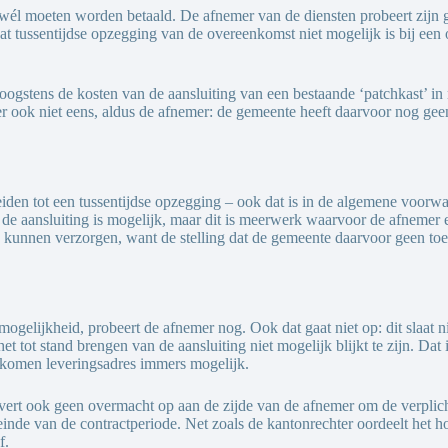
n wél moeten worden betaald. De afnemer van de diensten probeert zijn 
 tussentijdse opzegging van de overeenkomst niet mogelijk is bij een o
oogstens de kosten van de aansluiting van een bestaande ‘patchkast’ i
er ook niet eens, aldus de afnemer: de gemeente heeft daarvoor nog ge
leiden tot een tussentijdse opzegging – ook dat is in de algemene voorw
n de aansluiting is mogelijk, maar dit is meerwerk waarvoor de afnemer 
 kunnen verzorgen, want de stelling dat de gemeente daarvoor geen toes
elijkheid, probeert de afnemer nog. Ook dat gaat niet op: dit slaat n
t tot stand brengen van de aansluiting niet mogelijk blijkt te zijn. Dat
gekomen leveringsadres immers mogelijk.
evert ook geen overmacht op aan de zijde van de afnemer om de verplic
t einde van de contractperiode. Net zoals de kantonrechter oordeelt het
f.