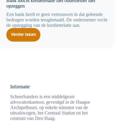
Bank mocht kredietrelatie met ondernemer niet
opzeggen
Een bank heeft er geen vertrouwen in dat geleende
bedragen worden terugbetaald. De ondernemer vecht
de opzegging van de kredietrelatie aan.
Verder lezen
Bank
mocht
kredietrelatie
met
ondernemer
niet
opzeggen
Informatie
ScheerSanders is een middelgroot
advocatenkantoor, gevestigd in de Haagse
Archipelbuurt, op enkele minuten van de
uitvalswegen, het Centraal Station en het
centrum van Den Haag.