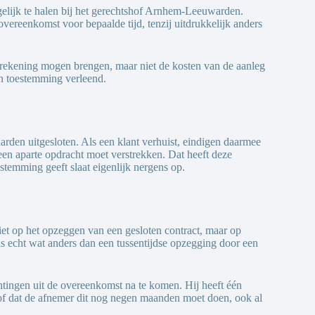
gelijk te halen bij het gerechtshof Arnhem-Leeuwarden.
vereenkomst voor bepaalde tijd, tenzij uitdrukkelijk anders
n rekening mogen brengen, maar niet de kosten van de aanleg
en toestemming verleend.
aarden uitgesloten. Als een klant verhuist, eindigen daarmee
een aparte opdracht moet verstrekken. Dat heeft deze
temming geeft slaat eigenlijk nergens op.
iet op het opzeggen van een gesloten contract, maar op
 is echt wat anders dan een tussentijdse opzegging door een
htingen uit de overeenkomst na te komen. Hij heeft één
 hof dat de afnemer dit nog negen maanden moet doen, ook al