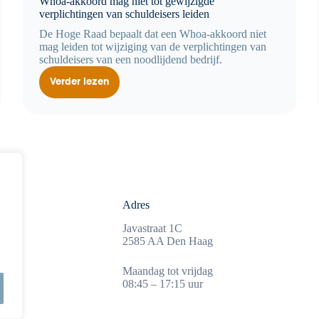
Whoa-akkoord mag niet tot gewijzigde
verplichtingen van schuldeisers leiden
De Hoge Raad bepaalt dat een Whoa-akkoord niet
mag leiden tot wijziging van de verplichtingen van
schuldeisers van een noodlijdend bedrijf.
Verder lezen
Whoa-
akkoord
mag
niet
tot
gewijzigde
verplichtingen
van
schuldeisers
leiden
Adres
3
Javastraat 1C
nl
2585 AA Den Haag
Maandag tot vrijdag
08:45 – 17:15 uur