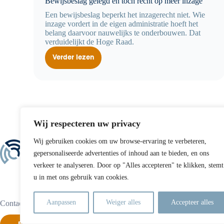
Bewijsbeslag gelegd en toch recht op méér inzage
Een bewijsbeslag beperkt het inzagerecht niet. Wie
inzage vordert in de eigen administratie hoeft het
belang daarvoor nauwelijks te onderbouwen. Dat
verduidelijkt de Hoge Raad.
Verder lezen
Bewijsbeslag
gelegd
en
toch
recht
op
méér
inzage
Wij respecteren uw privacy
Wij gebruiken cookies om uw browse-ervaring te verbeteren,
Direct contact
gepersonaliseerde advertenties of inhoud aan te bieden, en ons
Tel:
+31 70 365 99 3
verkeer te analyseren. Door op "Alles accepteren" te klikken, stemt
E-mail:
info@scheer.
u in met ons gebruik van cookies.
KVK: 27337244
Aanpassen
Weiger alles
Accepteer alles
Contact?