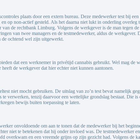
ontroles plaats door een extern bureau. Deze medewerker test bij een 
 en op non-actief gesteld. Als het daarna niet lukt in onderling overle
r van de rechtbank Limburg. Volgens de werkgever is de man tegen de 
erklaringen van twee managers en de testmedewerker, aldus de werkgever.
n de ochtend wel zijn uitgewerkt.
rbieden dat een werknemer in privétijd cannabis gebruikt. Wel mag de
 heeft de werkgever dat hier echter niet kunnen aantonen.
eltest niet mocht gebruiken. De uitslag van zo’n test bevat namelijk g
 verwerken, tenzij daarvoor een wettelijke grondslag bestaat. Die is e
kregen bewijs buiten toepassing te laten.
werker onvoldoende om aan te tonen dat de medewerker bij het beginnen
chter niet te betekenen dat hij onder invloed was. De testmedewerker 
d overkwam en een vreemde grijns op zijn gezicht had. Volgens de kant