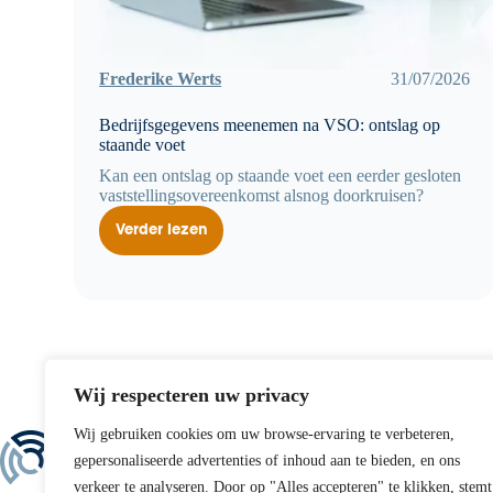
Frederike Werts
31/07/2026
Bedrijfsgegevens meenemen na VSO: ontslag op
staande voet
Kan een ontslag op staande voet een eerder gesloten
vaststellingsovereenkomst alsnog doorkruisen?
Verder lezen
Bedrijfsgegevens
meenemen
na
VSO:
ontslag
op
staande
voet
Wij respecteren uw privacy
Wij gebruiken cookies om uw browse-ervaring te verbeteren,
Direct contact
gepersonaliseerde advertenties of inhoud aan te bieden, en ons
Tel:
+31 70 365 99 3
verkeer te analyseren. Door op "Alles accepteren" te klikken, stemt