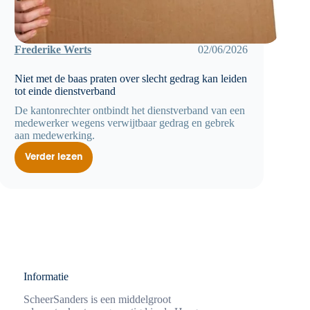
Frederike Werts
02/06/2026
Niet met de baas praten over slecht gedrag kan leiden
tot einde dienstverband
De kantonrechter ontbindt het dienstverband van een
medewerker wegens verwijtbaar gedrag en gebrek
aan medewerking.
Verder lezen
Niet
met
de
baas
praten
over
slecht
gedrag
kan
leiden
tot
einde
dienstverband
Informatie
ScheerSanders is een middelgroot