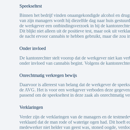
Speekseltest
Binnen het bedrijf vinden onaangekondigde alcohol en drugsc
van zijn managers wordt hij diezelfde dag naar huis gestuurd
de werkgever een ontbindingsverzoek in bij de kantonrechte
Dit blijkt niet alleen uit de positieve test, maar ook uit v
de nacht ervoor cannabis te hebben gebruikt, maar die zou i
Onder invloed
De kantonrechter stelt voorop dat de werkgever niet kan ve
onder invloed van cannabis begint. Volgens de kantonrechter
Onrechtmatig verkregen bewijs
Daarvoor is allereest van belang dat de werkgever de speeks
de AVG. Het is voor een werkgever verboden deze gegevens te
passend om de speekseltest in deze zaak als onrechtmatig ver
Verklaringen
Verder zijn de verklaringen van de managers en de testmede
verklaard dat de man rode of waterige ogen had. Dit hoeft e
medewerker niet helder van geest was, stoned oogde, verdoof