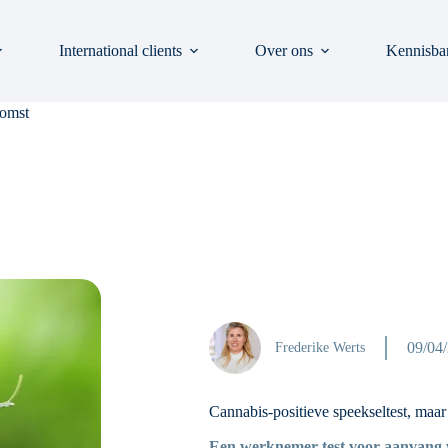
International clients
Over ons
Kennisba
komst
09/04
Frederike Werts
Cannabis-positieve speekseltest, maa
Een werknemer test voor aanvang va