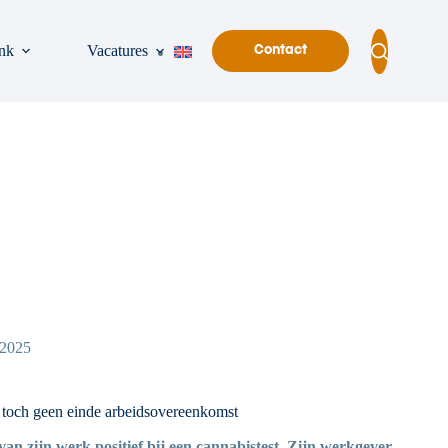
nk
Vacatures
Contact
/2025
r toch geen einde arbeidsovereenkomst
n zijn werk positief bij een cannabistest. Zijn werkgever