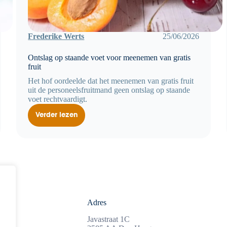
Frederike Werts
25/06/2026
Ontslag op staande voet voor meenemen van gratis
fruit
Het hof oordeelde dat het meenemen van gratis fruit
uit de personeelsfruitmand geen ontslag op staande
voet rechtvaardigt.
Verder lezen
Ontslag
op
staande
voet
voor
meenemen
van
gratis
fruit
Adres
3
Javastraat 1C