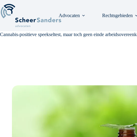
Ga
naar
de
Advocaten
Rechtsgebieden
inhoud
Cannabis-positieve speekseltest, maar toch geen einde arbeidsovereen