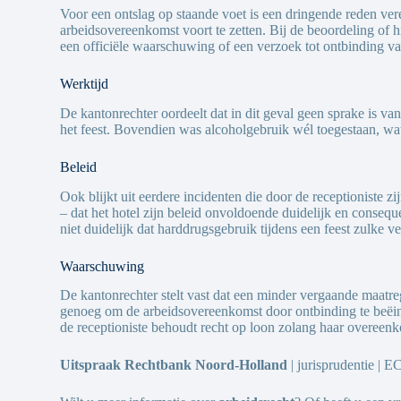
Voor een ontslag op staande voet is een dringende reden ver
arbeidsovereenkomst voort te zetten. Bij de beoordeling of
een officiële waarschuwing of een verzoek tot ontbinding 
Werktijd
De kantonrechter oordeelt dat in dit geval geen sprake is va
het feest. Bovendien was alcoholgebruik wél toegestaan, wat v
Beleid
Ook blijkt uit eerdere incidenten die door de receptioniste
– dat het hotel zijn beleid onvoldoende duidelijk en conseq
niet duidelijk dat harddrugsgebruik tijdens een feest zulke
Waarschuwing
De kantonrechter stelt vast dat een minder vergaande maatreg
genoeg om de arbeidsovereenkomst door ontbinding te beëind
de receptioniste behoudt recht op loon zolang haar overeenk
Uitspraak Rechtbank Noord-Holland
| jurisprudentie 