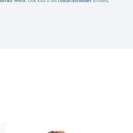
derike Werts
. Ook kunt u ons
contactformulier
invullen,