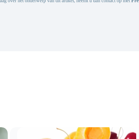
raag over het onderwerp van dit artikel, neemt u dan contact op met
Fre