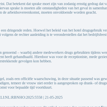
eist. Dat betekent dat sprake moet zijn van zodanig ernstig gedrag dat
 hiervan sprake is moeten alle omstandigheden van het geval in samen
van de arbeidsovereenkomst, moeten onvoldoende worden geacht.
n een dringende reden. Hoewel het beleid van het hotel drugsgebruik ver
olgens de rechter aanleiding is te veronderstellen dat het bedrijfsfeest
 zijn genoemd – waarbij andere medewerkers drugs gebruikten tijdens w
uent heeft gehandhaafd. Hierdoor was voor de receptioniste, mede gezie
 verstrekkende gevolgen kon hebben.
el, zoals een officiële waarschuwing, in deze situatie passend was gewe
igen, temeer de vrouw niet eerder is aangesproken op drank- of drugsg
omst voor bepaalde tijd voortduurt.
| ECLI:NL:RBNHO:2025:5558 | 21-05-2025