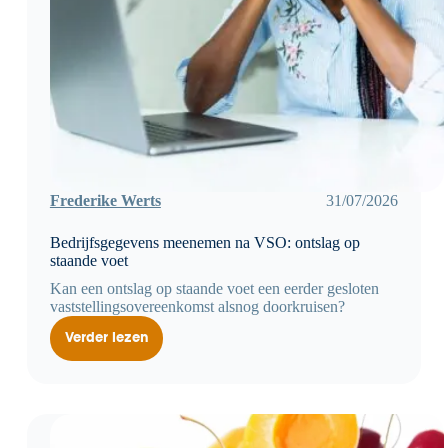
Frederike Werts
31/07/2026
Bedrijfsgegevens meenemen na VSO: ontslag op
staande voet
Kan een ontslag op staande voet een eerder gesloten
vaststellingsovereenkomst alsnog doorkruisen?
Verder lezen
Bedrijfsgegevens
meenemen
na
VSO:
ontslag
op
staande
voet