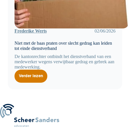
Frederike Werts
02/06/2026
Niet met de baas praten over slecht gedrag kan leiden
tot einde dienstverband
De kantonrechter ontbindt het dienstverband van een
medewerker wegens verwijtbaar gedrag en gebrek aan
medewerking.
Verder lezen
Niet
met
de
baas
praten
over
slecht
gedrag
kan
leiden
tot
einde
dienstverband