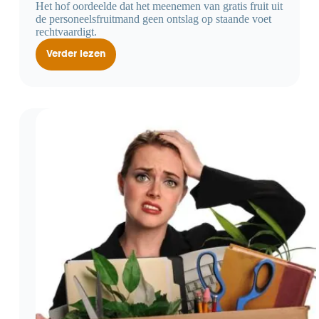
Het hof oordeelde dat het meenemen van gratis fruit uit
de personeelsfruitmand geen ontslag op staande voet
rechtvaardigt.
Verder lezen
Ontslag
op
staande
voet
voor
meenemen
van
gratis
fruit