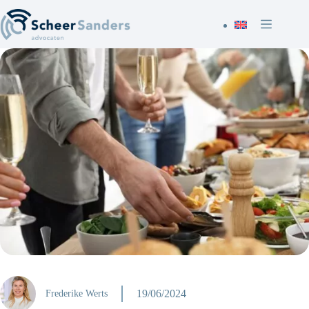
Ga
naar
de
inhoud
19/06/2024
Frederike Werts