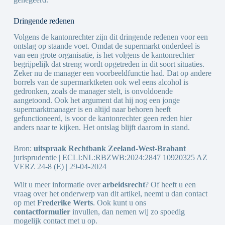
Dringende redenen
Volgens de kantonrechter zijn dit dringende redenen voor een
ontslag op staande voet. Omdat de supermarkt onderdeel is
van een grote organisatie, is het volgens de kantonrechter
begrijpelijk dat streng wordt opgetreden in dit soort situaties.
Zeker nu de manager een voorbeeldfunctie had. Dat op andere
borrels van de supermarktketen ook wel eens alcohol is
gedronken, zoals de manager stelt, is onvoldoende
aangetoond. Ook het argument dat hij nog een jonge
supermarktmanager is en altijd naar behoren heeft
gefunctioneerd, is voor de kantonrechter geen reden hier
anders naar te kijken. Het ontslag blijft daarom in stand.
Bron:
uitspraak Rechtbank Zeeland-West-Brabant
jurisprudentie | ECLI:NL:RBZWB:2024:2847 10920325 AZ
VERZ 24-8 (E) | 29-04-2024
Wilt u meer informatie over
arbeidsrecht
? Of heeft u een
vraag over het onderwerp van dit artikel, neemt u dan contact
op met
Frederike Werts
. Ook kunt u ons
contactformulier
invullen, dan nemen wij zo spoedig
mogelijk contact met u op.