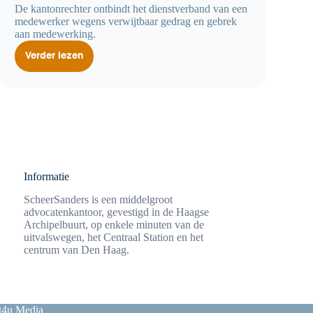
De kantonrechter ontbindt het dienstverband van een
medewerker wegens verwijtbaar gedrag en gebrek
aan medewerking.
Verder lezen
Niet
met
de
baas
praten
over
slecht
gedrag
kan
leiden
tot
einde
dienstverband
Informatie
ScheerSanders is een middelgroot
advocatenkantoor, gevestigd in de Haagse
Archipelbuurt, op enkele minuten van de
uitvalswegen, het Centraal Station en het
centrum van Den Haag.
t4u Media