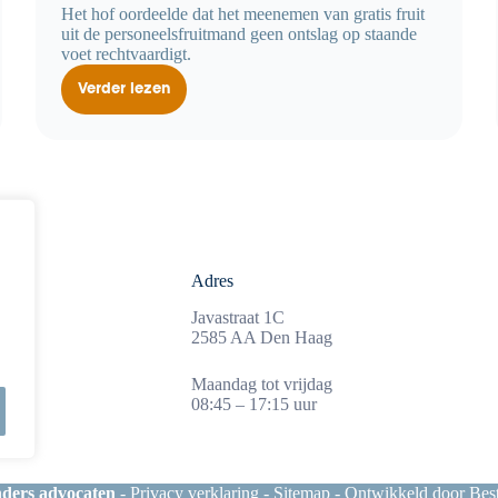
Het hof oordeelde dat het meenemen van gratis fruit
uit de personeelsfruitmand geen ontslag op staande
voet rechtvaardigt.
Verder lezen
Ontslag
op
staande
voet
voor
meenemen
van
gratis
fruit
Adres
3
Javastraat 1C
nl
2585 AA Den Haag
Maandag tot vrijdag
08:45 – 17:15 uur
ders advocaten
-
Privacy verklaring
-
Sitemap
- Ontwikkeld door
Bes