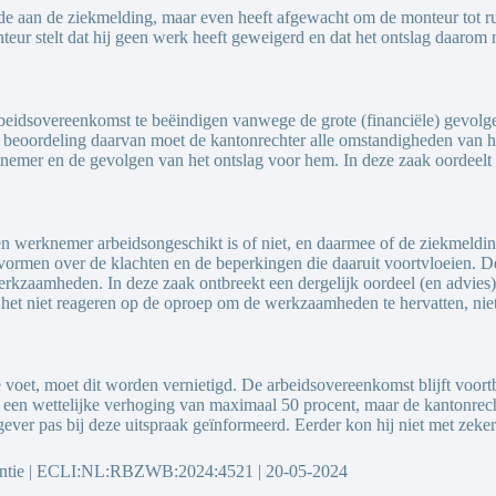
lde aan de ziekmelding, maar even heeft afgewacht om de monteur tot ru
ur stelt dat hij geen werk heeft geweigerd en dat het ontslag daarom ni
arbeidsovereenkomst te beëindigen vanwege de grote (financiële) gevolg
e beoordeling daarvan moet de kantonrechter alle omstandigheden van 
emer en de gevolgen van het ontslag voor hem. In deze zaak oordeelt 
een werknemer arbeidsongeschikt is of niet, en daarmee of de ziekmeldin
vormen over de klachten en de beperkingen die daaruit voortvloeien. De
zaamheden. In deze zaak ontbreekt een dergelijk oordeel (en advies) va
 het niet reageren op de oproep om de werkzaamheden te hervatten, nie
e voet, moet dit worden vernietigd. De arbeidsovereenkomst blijft voo
p een wettelijke verhoging van maximaal 50 procent, maar de kantonrecht
ver pas bij deze uitspraak geïnformeerd. Eerder kon hij niet met zeker
dentie | ECLI:NL:RBZWB:2024:4521 | 20-05-2024