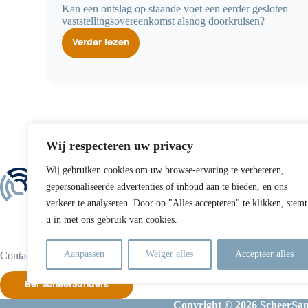
Kan een ontslag op staande voet een eerder gesloten
vaststellingsovereenkomst alsnog doorkruisen?
Verder lezen
Bedrijfsgegevens
meenemen
na
VSO:
ontslag
op
staande
voet
Wij respecteren uw privacy
Wij gebruiken cookies om uw browse-ervaring te verbeteren,
Direct contact
gepersonaliseerde advertenties of inhoud aan te bieden, en ons
Tel:
+31 70 365 99 3
verkeer te analyseren. Door op "Alles accepteren" te klikken, stemt
E-mail:
info@scheer.
u in met ons gebruik van cookies.
KVK: 27337244
Aanpassen
Weiger alles
Accepteer alles
Contact?
Bel ScheerSanders
Copyright © 2026 ScheerSan