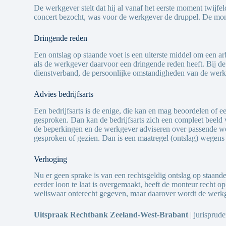
De werkgever stelt dat hij al vanaf het eerste moment twijfe
concert bezocht, was voor de werkgever de druppel. De monte
Dringende reden
Een ontslag op staande voet is een uiterste middel om een 
als de werkgever daarvoor een dringende reden heeft. Bij d
dienstverband, de persoonlijke omstandigheden van de werkn
Advies bedrijfsarts
Een bedrijfsarts is de enige, die kan en mag beoordelen of 
gesproken. Dan kan de bedrijfsarts zich een compleet beeld 
de beperkingen en de werkgever adviseren over passende werk
gesproken of gezien. Dan is een maatregel (ontslag) wegens
Verhoging
Nu er geen sprake is van een rechtsgeldig ontslag op staand
eerder loon te laat is overgemaakt, heeft de monteur recht o
weliswaar onterecht gegeven, maar daarover wordt de werkge
Uitspraak Rechtbank Zeeland-West-Brabant
| jurispru