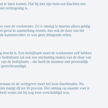
st te laten komen. Dat hij met zijn burn-out klachten een
et rechtsgeldig is.
en voor de werknemer. Zo’n ontslag is daarom alleen geldig
het geval in aanmerking nemen, dus ook de duur van het
de kantonrechter: er was geen dringende reden.
g terecht is. Een bedrijfsarts moet de werknemer zelf hebben
 bedrijfsarts zal ook een inschatting maken van de duur van
n de bedrijfsarts – die heeft de monteur niet persoonlijk
t gerechtvaardigd.
rtbestaan en de werkgever moet het loon doorbetalen. Nu
er matigt dit tot 30 procent. Het ontslag op staande voet is
heid weten dat hij nog loon verschuldigd was.