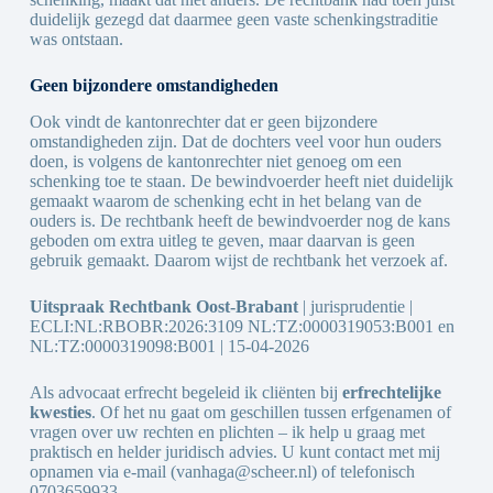
duidelijk gezegd dat daarmee geen vaste schenkingstraditie
was ontstaan.
Geen bijzondere omstandigheden
Ook vindt de kantonrechter dat er geen bijzondere
omstandigheden zijn. Dat de dochters veel voor hun ouders
doen, is volgens de kantonrechter niet genoeg om een
schenking toe te staan. De bewindvoerder heeft niet duidelijk
gemaakt waarom de schenking echt in het belang van de
ouders is. De rechtbank heeft de bewindvoerder nog de kans
geboden om extra uitleg te geven, maar daarvan is geen
gebruik gemaakt. Daarom wijst de rechtbank het verzoek af.
Uitspraak Rechtbank Oost-Brabant
| jurisprudentie |
ECLI:NL:RBOBR:2026:3109 NL:TZ:0000319053:B001 en
NL:TZ:0000319098:B001 | 15-04-2026
Als advocaat erfrecht begeleid ik cliënten bij
erfrechtelijke
kwesties
. Of het nu gaat om geschillen tussen erfgenamen of
vragen over uw rechten en plichten – ik help u graag met
praktisch en helder juridisch advies. U kunt contact met mij
opnamen via e-mail (vanhaga@scheer.nl) of telefonisch
0703659933.