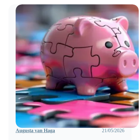
nodig
na
overlijden
ouders
Augusta van Haga
21/05/2026