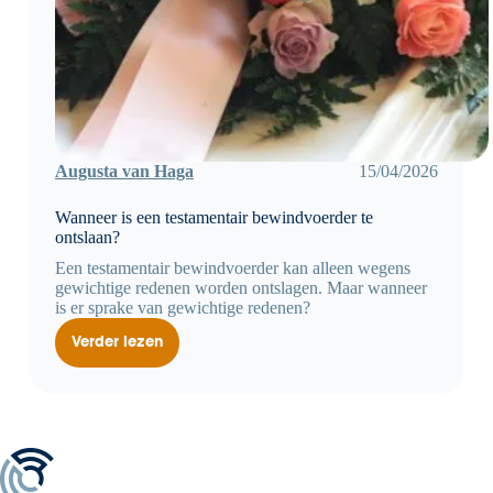
Augusta van Haga
15/04/2026
Wanneer is een testamentair bewindvoerder te
ontslaan?
Een testamentair bewindvoerder kan alleen wegens
gewichtige redenen worden ontslagen. Maar wanneer
is er sprake van gewichtige redenen?
Verder lezen
Wanneer
is
een
testamentair
bewindvoerder
te
ontslaan?