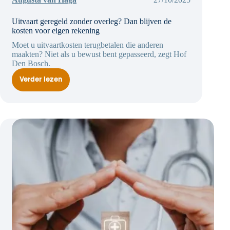
Uitvaart geregeld zonder overleg? Dan blijven de
kosten voor eigen rekening
Moet u uitvaartkosten terugbetalen die anderen
maakten? Niet als u bewust bent gepasseerd, zegt Hof
Den Bosch.
Verder lezen
Uitvaart
geregeld
zonder
overleg?
Dan
blijven
de
kosten
voor
eigen
rekening