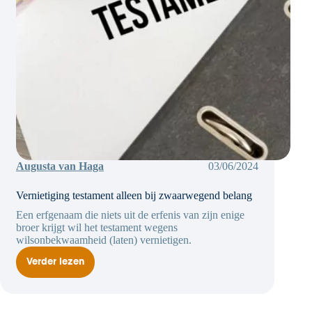
Augusta van Haga
03/06/2024
Vernietiging testament alleen bij zwaarwegend belang
Een erfgenaam die niets uit de erfenis van zijn enige
broer krijgt wil het testament wegens
wilsonbekwaamheid (laten) vernietigen.
Verder lezen
Vernietiging
testament
alleen
bij
zwaarwegend
belang