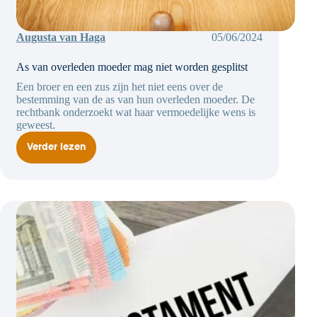
Augusta van Haga
05/06/2024
As van overleden moeder mag niet worden gesplitst
Een broer en een zus zijn het niet eens over de
bestemming van de as van hun overleden moeder. De
rechtbank onderzoekt wat haar vermoedelijke wens is
geweest.
Verder lezen
As
van
overleden
moeder
mag
niet
worden
gesplitst