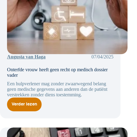
Augusta van Haga
07/04/2025
Onterfde vrouw heeft geen recht op medisch dossier
vader
Een hulpverlener mag zonder zwaarwegend belang
geen medische gegevens aan anderen dan de patiënt
verstrekken zonder diens toestemming.
Verder lezen
Onterfde
vrouw
heeft
geen
recht
op
medisch
dossier