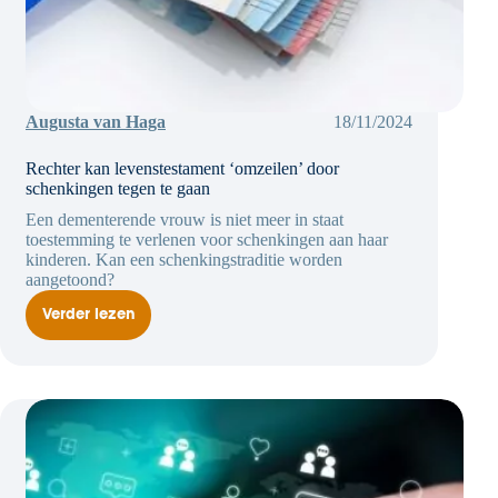
Augusta van Haga
18/11/2024
Rechter kan levenstestament ‘omzeilen’ door
schenkingen tegen te gaan
Een dementerende vrouw is niet meer in staat
toestemming te verlenen voor schenkingen aan haar
kinderen. Kan een schenkingstraditie worden
aangetoond?
Verder lezen
Rechter
kan
levenstestament
‘omzeilen’
door
schenkingen
tegen
te
gaan