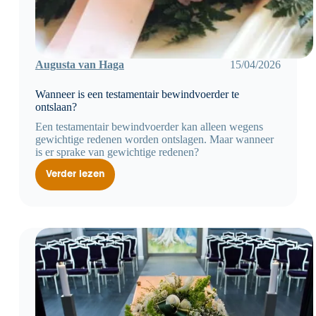
Augusta van Haga
15/04/2026
Wanneer is een testamentair bewindvoerder te
ontslaan?
Een testamentair bewindvoerder kan alleen wegens
gewichtige redenen worden ontslagen. Maar wanneer
is er sprake van gewichtige redenen?
Verder lezen
Wanneer
is
een
testamentair
bewindvoerder
te
ontslaan?