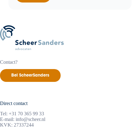
geregeld
zonder
overleg?
Dan
blijven
de
kosten
voor
eigen
rekening
Contact?
Bel ScheerSanders
Direct contact
Tel:
+31 70 365 99 33
E-mail:
info@scheer.nl
KVK: 27337244