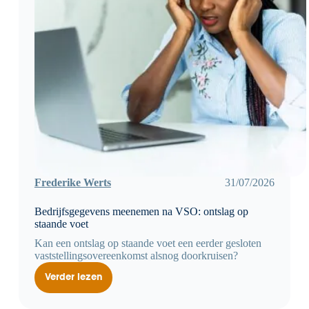
Frederike Werts
31/07/2026
Bedrijfsgegevens meenemen na VSO: ontslag op
staande voet
Kan een ontslag op staande voet een eerder gesloten
vaststellingsovereenkomst alsnog doorkruisen?
Verder lezen
Bedrijfsgegevens
meenemen
na
VSO: