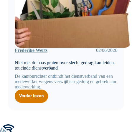
Frederike Werts
02/06/2026
Niet met de baas praten over slecht gedrag kan leiden
tot einde dienstverband
De kantonrechter ontbindt het dienstverband van een
medewerker wegens verwijtbaar gedrag en gebrek aan
medewerking.
Verder lezen
Niet
met
de
baas
praten
over
slecht
gedrag
kan