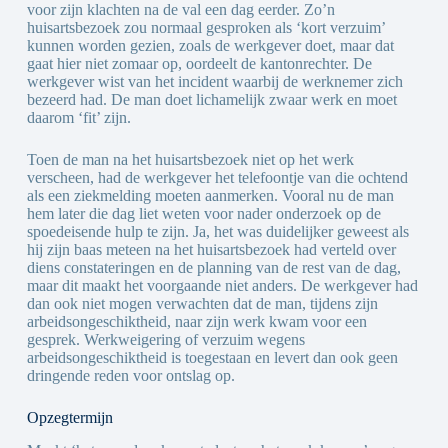
voor zijn klachten na de val een dag eerder. Zo’n
huisartsbezoek zou normaal gesproken als ‘kort verzuim’
kunnen worden gezien, zoals de werkgever doet, maar dat
gaat hier niet zomaar op, oordeelt de kantonrechter. De
werkgever wist van het incident waarbij de werknemer zich
bezeerd had. De man doet lichamelijk zwaar werk en moet
daarom ‘fit’ zijn.
Toen de man na het huisartsbezoek niet op het werk
verscheen, had de werkgever het telefoontje van die ochtend
als een ziekmelding moeten aanmerken. Vooral nu de man
hem later die dag liet weten voor nader onderzoek op de
spoedeisende hulp te zijn. Ja, het was duidelijker geweest als
hij zijn baas meteen na het huisartsbezoek had verteld over
diens constateringen en de planning van de rest van de dag,
maar dit maakt het voorgaande niet anders. De werkgever had
dan ook niet mogen verwachten dat de man, tijdens zijn
arbeidsongeschiktheid, naar zijn werk kwam voor een
gesprek. Werkweigering of verzuim wegens
arbeidsongeschiktheid is toegestaan en levert dan ook geen
dringende reden voor ontslag op.
Opzegtermijn