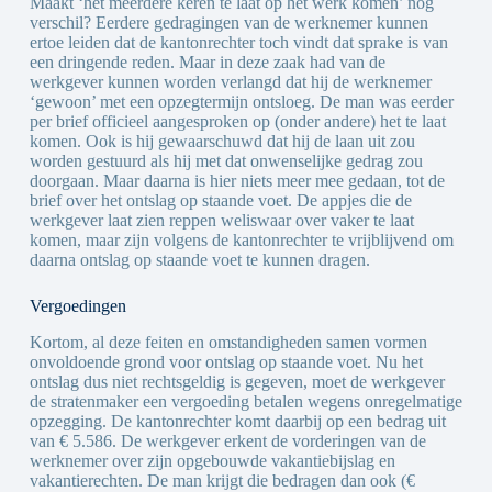
Maakt ‘het meerdere keren te laat op het werk komen’ nog
verschil? Eerdere gedragingen van de werknemer kunnen
ertoe leiden dat de kantonrechter toch vindt dat sprake is van
een dringende reden. Maar in deze zaak had van de
werkgever kunnen worden verlangd dat hij de werknemer
‘gewoon’ met een opzegtermijn ontsloeg. De man was eerder
per brief officieel aangesproken op (onder andere) het te laat
komen. Ook is hij gewaarschuwd dat hij de laan uit zou
worden gestuurd als hij met dat onwenselijke gedrag zou
doorgaan. Maar daarna is hier niets meer mee gedaan, tot de
brief over het ontslag op staande voet. De appjes die de
werkgever laat zien reppen weliswaar over vaker te laat
komen, maar zijn volgens de kantonrechter te vrijblijvend om
daarna ontslag op staande voet te kunnen dragen.
Vergoedingen
Kortom, al deze feiten en omstandigheden samen vormen
onvoldoende grond voor ontslag op staande voet. Nu het
ontslag dus niet rechtsgeldig is gegeven, moet de werkgever
de stratenmaker een vergoeding betalen wegens onregelmatige
opzegging. De kantonrechter komt daarbij op een bedrag uit
van € 5.586. De werkgever erkent de vorderingen van de
werknemer over zijn opgebouwde vakantiebijslag en
vakantierechten. De man krijgt die bedragen dan ook (€