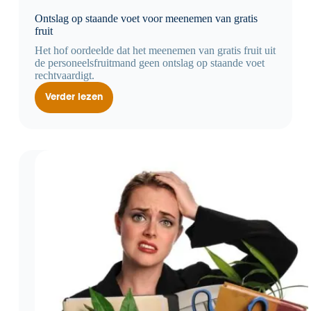
Ontslag op staande voet voor meenemen van gratis
fruit
Het hof oordeelde dat het meenemen van gratis fruit uit
de personeelsfruitmand geen ontslag op staande voet
rechtvaardigt.
Verder lezen
Ontslag
op
staande
voet
voor
meenemen
van
gratis
fruit