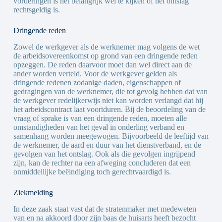
vorderingen is het belangrijk wel te kijken of het ontslag
rechtsgeldig is.
Dringende reden
Zowel de werkgever als de werknemer mag volgens de wet
de arbeidsovereenkomst op grond van een dringende reden
opzeggen. De reden daarvoor moet dan wel direct aan de
ander worden verteld. Voor de werkgever gelden als
dringende redenen zodanige daden, eigenschappen of
gedragingen van de werknemer, die tot gevolg hebben dat van
de werkgever redelijkerwijs niet kan worden verlangd dat hij
het arbeidscontract laat voortduren. Bij de beoordeling van de
vraag of sprake is van een dringende reden, moeten alle
omstandigheden van het geval in onderling verband en
samenhang worden meegewogen. Bijvoorbeeld de leeftijd van
de werknemer, de aard en duur van het dienstverband, en de
gevolgen van het ontslag. Ook als die gevolgen ingrijpend
zijn, kan de rechter na een afweging concluderen dat een
onmiddellijke beëindiging toch gerechtvaardigd is.
Ziekmelding
In deze zaak staat vast dat de stratenmaker met medeweten
van en na akkoord door zijn baas de huisarts heeft bezocht