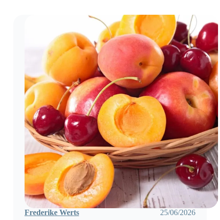
ontslag
op
staande
voet
Frederike Werts
25/06/2026