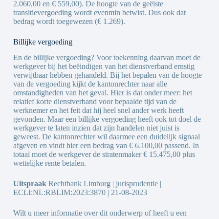
2.060,00 en € 559,00). De hoogte van de geëiste
transitievergoeding wordt evenmin betwist. Dus ook dat
bedrag wordt toegewezen (€ 1.269).
Billijke vergoeding
En de billijke vergoeding? Voor toekenning daarvan moet de
werkgever bij het beëindigen van het dienstverband ernstig
verwijtbaar hebben gehandeld. Bij het bepalen van de hoogte
van de vergoeding kijkt de kantonrechter naar alle
omstandigheden van het geval. Hier is dat onder meer: het
relatief korte dienstverband voor bepaalde tijd van de
werknemer en het feit dat hij heel snel ander werk heeft
gevonden. Maar een billijke vergoeding heeft ook tot doel de
werkgever te laten inzien dat zijn handelen niet juist is
geweest. De kantonrechter wil daarmee een duidelijk signaal
afgeven en vindt hier een bedrag van € 6.100,00 passend. In
totaal moet de werkgever de stratenmaker € 15.475,00 plus
wettelijke rente betalen.
Uitspraak
Rechtbank Limburg | jurisprudentie |
ECLI:NL:RBLIM:2023:3870 | 21-08-2023
Wilt u meer informatie over dit onderwerp of heeft u een