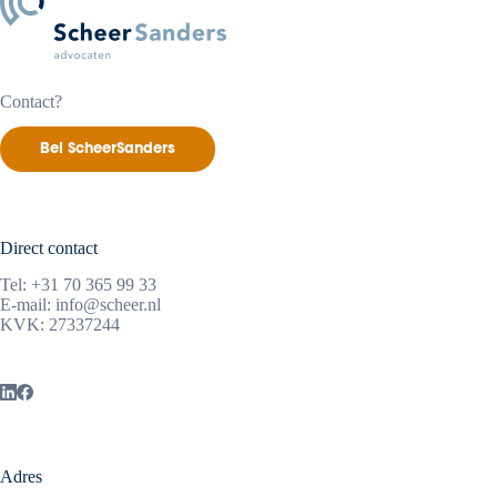
leiden
tot
einde
dienstverband
Contact?
Bel ScheerSanders
Direct contact
Tel:
+31 70 365 99 33
E-mail:
info@scheer.nl
KVK: 27337244
Adres