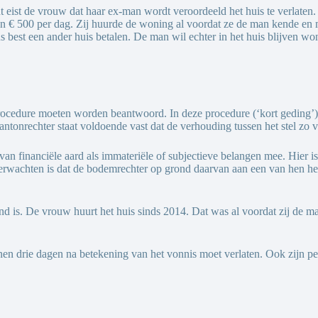
eist de vrouw dat haar ex-man wordt veroordeeld het huis te verlaten. 
€ 500 per dag. Zij huurde de woning al voordat ze de man kende en me
best een ander huis betalen. De man wil echter in het huis blijven wone
rocedure moeten worden beantwoord. In deze procedure (‘kort geding’)
kantonrechter staat voldoende vast dat de verhouding tussen het stel zo 
van financiële aard als immateriële of subjectieve belangen mee. Hier 
 verwachten is dat de bodemrechter op grond daarvan aan een van hen he
d is. De vrouw huurt het huis sinds 2014. Dat was al voordat zij de ma
n drie dagen na betekening van het vonnis moet verlaten. Ook zijn pe