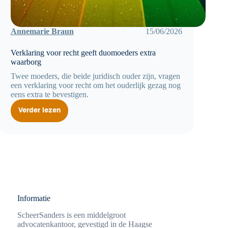
Annemarie Braun
15/06/2026
Verklaring voor recht geeft duomoeders extra
waarborg
Twee moeders, die beide juridisch ouder zijn, vragen
een verklaring voor recht om het ouderlijk gezag nog
eens extra te bevestigen.
Verder lezen
Verklaring
voor
recht
geeft
duomoeders
extra
waarborg
Informatie
ScheerSanders is een middelgroot
advocatenkantoor, gevestigd in de Haagse