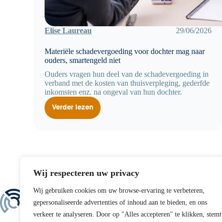
Elise Laureau
29/06/2026
Materiële schadevergoeding voor dochter mag naar
ouders, smartengeld niet
Ouders vragen hun deel van de schadevergoeding in
verband met de kosten van thuisverpleging, gederfde
inkomsten enz. na ongeval van hun dochter.
Verder lezen
Materiële
schadevergoeding
voor
dochter
mag
naar
ouders,
smartengeld
niet
Wij respecteren uw privacy
Wij gebruiken cookies om uw browse-ervaring te verbeteren,
Direct contact
gepersonaliseerde advertenties of inhoud aan te bieden, en ons
Tel:
+31 70 365 99 3
verkeer te analyseren. Door op "Alles accepteren" te klikken, stemt
E-mail:
info@scheer.