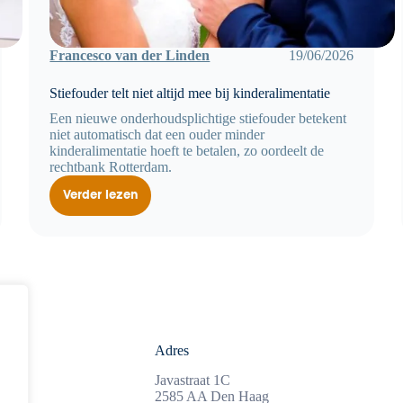
Francesco van der Linden
19/06/2026
Stiefouder telt niet altijd mee bij kinderalimentatie
Een nieuwe onderhoudsplichtige stiefouder betekent
niet automatisch dat een ouder minder
kinderalimentatie hoeft te betalen, zo oordeelt de
rechtbank Rotterdam.
Verder lezen
Stiefouder
telt
niet
altijd
mee
bij
kinderalimentatie
Adres
3
Javastraat 1C
nl
2585 AA Den Haag