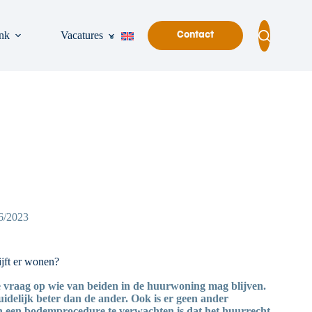
nk
Vacatures
Contact
6/2023
jft er wonen?
 de vraag op wie van beiden in de huurwoning mag blijven.
uidelijk beter dan de ander. Ook is er geen ander
 een bodemprocedure te verwachten is dat het huurrecht