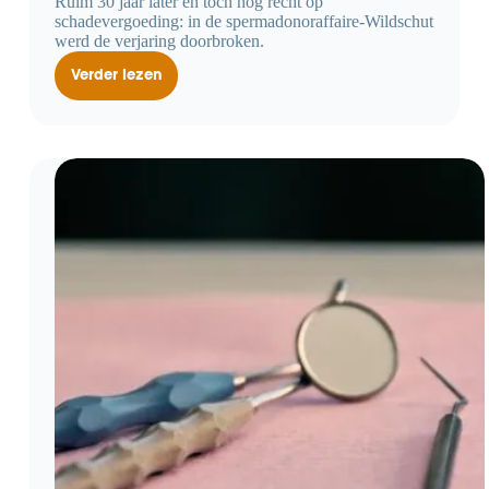
Ruim 30 jaar later en toch nog recht op
schadevergoeding: in de spermadonoraffaire-Wildschut
werd de verjaring doorbroken.
Verder lezen
Spermadonor
affaire:
meer
dan
30
jaar
later
en
toch
niet
verjaard