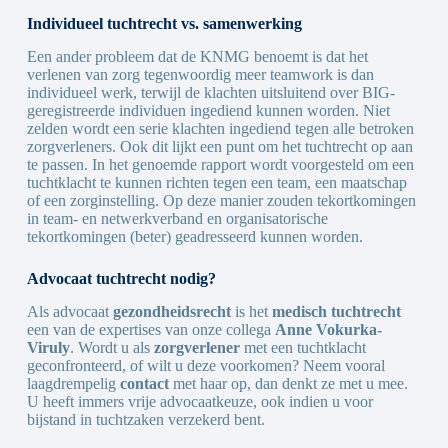
Individueel tuchtrecht vs. samenwerking
Een ander probleem dat de KNMG benoemt is dat het
verlenen van zorg tegenwoordig meer teamwork is dan
individueel werk, terwijl de klachten uitsluitend over BIG-
geregistreerde individuen ingediend kunnen worden. Niet
zelden wordt een serie klachten ingediend tegen alle betroken
zorgverleners. Ook dit lijkt een punt om het tuchtrecht op aan
te passen. In het genoemde rapport wordt voorgesteld om een
tuchtklacht te kunnen richten tegen een team, een maatschap
of een zorginstelling. Op deze manier zouden tekortkomingen
in team- en netwerkverband en organisatorische
tekortkomingen (beter) geadresseerd kunnen worden.
Advocaat tuchtrecht nodig?
Als advocaat
gezondheidsrecht
is het
medisch tuchtrecht
een van de expertises van onze collega
Anne Vokurka-
Viruly
. Wordt u als
zorgverlener
met een tuchtklacht
geconfronteerd, of wilt u deze voorkomen? Neem vooral
laagdrempelig
contact
met haar op, dan denkt ze met u mee.
U heeft immers vrije advocaatkeuze, ook indien u voor
bijstand in tuchtzaken verzekerd bent.