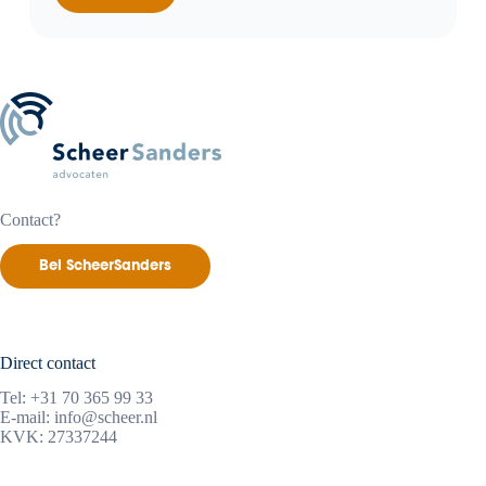
is
een
testamentair
bewindvoerder
te
ontslaan?
Contact?
Bel ScheerSanders
Direct contact
Tel:
+31 70 365 99 33
E-mail:
info@scheer.nl
KVK: 27337244