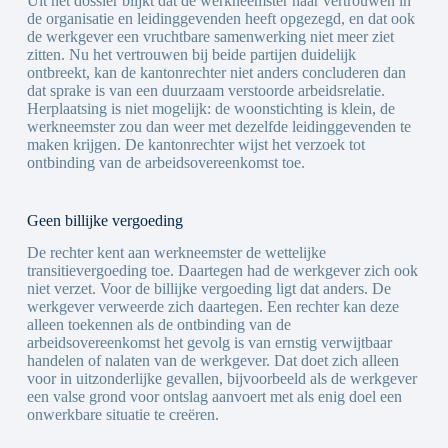
Uit het dossier blijkt dat de werkneemster haar vertrouwen in
de organisatie en leidinggevenden heeft opgezegd, en dat ook
de werkgever een vruchtbare samenwerking niet meer ziet
zitten. Nu het vertrouwen bij beide partijen duidelijk
ontbreekt, kan de kantonrechter niet anders concluderen dan
dat sprake is van een duurzaam verstoorde arbeidsrelatie.
Herplaatsing is niet mogelijk: de woonstichting is klein, de
werkneemster zou dan weer met dezelfde leidinggevenden te
maken krijgen. De kantonrechter wijst het verzoek tot
ontbinding van de arbeidsovereenkomst toe.
Geen billijke vergoeding
De rechter kent aan werkneemster de wettelijke
transitievergoeding toe. Daartegen had de werkgever zich ook
niet verzet. Voor de billijke vergoeding ligt dat anders. De
werkgever verweerde zich daartegen. Een rechter kan deze
alleen toekennen als de ontbinding van de
arbeidsovereenkomst het gevolg is van ernstig verwijtbaar
handelen of nalaten van de werkgever. Dat doet zich alleen
voor in uitzonderlijke gevallen, bijvoorbeeld als de werkgever
een valse grond voor ontslag aanvoert met als enig doel een
onwerkbare situatie te creëren.