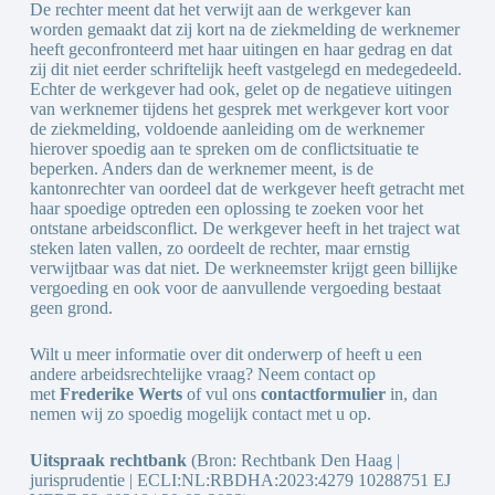
De rechter meent dat het verwijt aan de werkgever kan
worden gemaakt dat zij kort na de ziekmelding de werknemer
heeft geconfronteerd met haar uitingen en haar gedrag en dat
zij dit niet eerder schriftelijk heeft vastgelegd en medegedeeld.
Echter de werkgever had ook, gelet op de negatieve uitingen
van werknemer tijdens het gesprek met werkgever kort voor
de ziekmelding, voldoende aanleiding om de werknemer
hierover spoedig aan te spreken om de conflictsituatie te
beperken. Anders dan de werknemer meent, is de
kantonrechter van oordeel dat de werkgever heeft getracht met
haar spoedige optreden een oplossing te zoeken voor het
ontstane arbeidsconflict. De werkgever heeft in het traject wat
steken laten vallen, zo oordeelt de rechter, maar ernstig
verwijtbaar was dat niet. De werkneemster krijgt geen billijke
vergoeding en ook voor de aanvullende vergoeding bestaat
geen grond.
Wilt u meer informatie over dit onderwerp of heeft u een
andere arbeidsrechtelijke vraag? Neem contact op
met
Frederike Werts
of vul ons
contactformulier
in, dan
nemen wij zo spoedig mogelijk contact met u op.
Uitspraak rechtbank
(Bron: Rechtbank Den Haag |
jurisprudentie | ECLI:NL:RBDHA:2023:4279 10288751 EJ