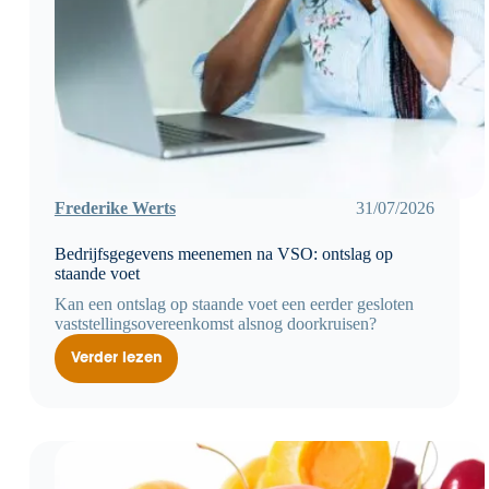
Frederike Werts
31/07/2026
Bedrijfsgegevens meenemen na VSO: ontslag op
staande voet
Kan een ontslag op staande voet een eerder gesloten
vaststellingsovereenkomst alsnog doorkruisen?
Verder lezen
Bedrijfsgegevens
meenemen
na
VSO:
ontslag
op
staande
voet