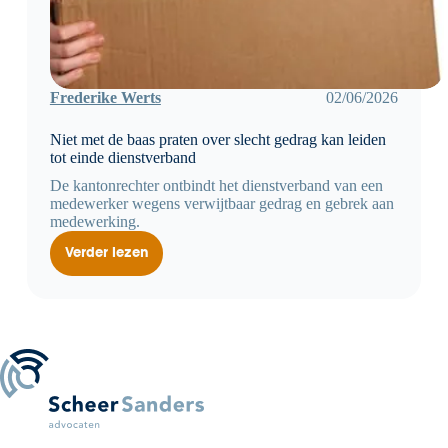
Frederike Werts
02/06/2026
Niet met de baas praten over slecht gedrag kan leiden
tot einde dienstverband
De kantonrechter ontbindt het dienstverband van een
medewerker wegens verwijtbaar gedrag en gebrek aan
medewerking.
Verder lezen
Niet
met
de
baas
praten
over
slecht
gedrag
kan
leiden
tot
einde
dienstverband