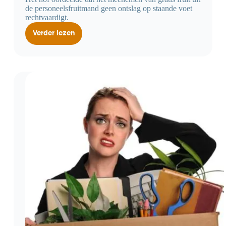
de personeelsfruitmand geen ontslag op staande voet
rechtvaardigt.
Verder lezen
Ontslag
op
staande
voet
voor
meenemen
van
gratis
fruit