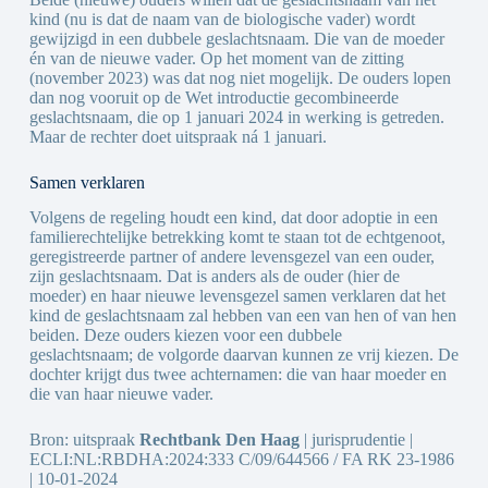
kind (nu is dat de naam van de biologische vader) wordt
gewijzigd in een dubbele geslachtsnaam. Die van de moeder
én van de nieuwe vader. Op het moment van de zitting
(november 2023) was dat nog niet mogelijk. De ouders lopen
dan nog vooruit op de Wet introductie gecombineerde
geslachtsnaam, die op 1 januari 2024 in werking is getreden.
Maar de rechter doet uitspraak ná 1 januari.
Samen verklaren
Volgens de regeling houdt een kind, dat door adoptie in een
familierechtelijke betrekking komt te staan tot de echtgenoot,
geregistreerde partner of andere levensgezel van een ouder,
zijn geslachtsnaam. Dat is anders als de ouder (hier de
moeder) en haar nieuwe levensgezel samen verklaren dat het
kind de geslachtsnaam zal hebben van een van hen of van hen
beiden. Deze ouders kiezen voor een dubbele
geslachtsnaam; de volgorde daarvan kunnen ze vrij kiezen. De
dochter krijgt dus twee achternamen: die van haar moeder en
die van haar nieuwe vader.
Bron: uitspraak
Rechtbank Den Haag
| jurisprudentie |
ECLI:NL:RBDHA:2024:333 C/09/644566 / FA RK 23-1986
| 10-01-2024