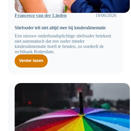
Francesco van der Linden
19/06/2026
Stiefouder telt niet altijd mee bij kinderalimentatie
Een nieuwe onderhoudsplichtige stiefouder betekent
niet automatisch dat een ouder minder
kinderalimentatie hoeft te betalen, zo oordeelt de
rechtbank Rotterdam.
Verder lezen
Stiefouder
telt
niet
altijd
mee
bij
kinderalimentatie