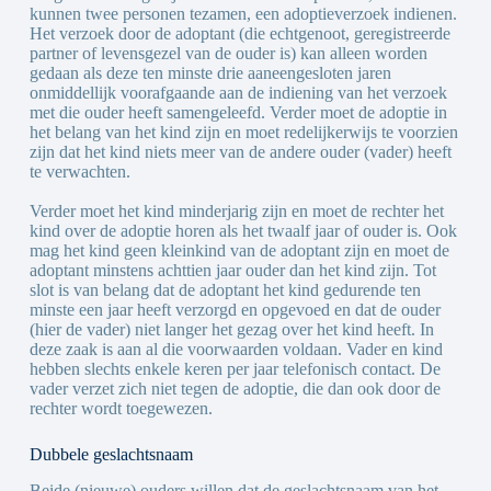
kunnen twee personen tezamen, een adoptieverzoek indienen.
Het verzoek door de adoptant (die echtgenoot, geregistreerde
partner of levensgezel van de ouder is) kan alleen worden
gedaan als deze ten minste drie aaneengesloten jaren
onmiddellijk voorafgaande aan de indiening van het verzoek
met die ouder heeft samengeleefd. Verder moet de adoptie in
het belang van het kind zijn en moet redelijkerwijs te voorzien
zijn dat het kind niets meer van de andere ouder (vader) heeft
te verwachten.
Verder moet het kind minderjarig zijn en moet de rechter het
kind over de adoptie horen als het twaalf jaar of ouder is. Ook
mag het kind geen kleinkind van de adoptant zijn en moet de
adoptant minstens achttien jaar ouder dan het kind zijn. Tot
slot is van belang dat de adoptant het kind gedurende ten
minste een jaar heeft verzorgd en opgevoed en dat de ouder
(hier de vader) niet langer het gezag over het kind heeft. In
deze zaak is aan al die voorwaarden voldaan. Vader en kind
hebben slechts enkele keren per jaar telefonisch contact. De
vader verzet zich niet tegen de adoptie, die dan ook door de
rechter wordt toegewezen.
Dubbele geslachtsnaam
Beide (nieuwe) ouders willen dat de geslachtsnaam van het