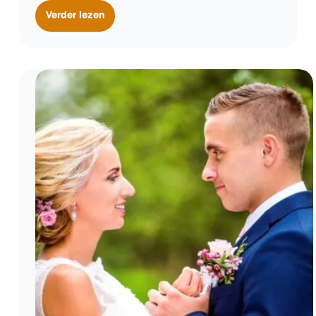
Verder lezen
Materiële
schadevergoeding
voor
dochter
mag
naar
ouders,
smartengeld
niet