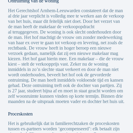
Ontruiming van de woning
Het Gerechtshof Arnhem-Leeuwarden constateert dat de man
al drie jaar verplicht is volledig mee te werken aan de verkoop
van het huis, maar dit feitelijk niet doet. Door het verzet van
de man heeft de makelaar de verkoopopdracht
al teruggegeven. De woning is ook slecht onderhouden door
de man. Het hof machtigt de vrouw om zonder medewerking
van haar ex over te gaan tot verkoop en levering, net zoals de
rechtbank. De vrouw heeft in hoger beroep een nieuwe
verzoek gedaan, namelijk dat zij een nieuwe makelaar mag
kiezen. Het hof gaat hierin mee. Een makelaar – die de vrouw
kiest – stelt de verkoopprijs vast. Zeker nu de woning
inmiddels in zo’n slechte staat verkeert en door de man niet
wordt onderhouden, beveelt het hof ook de gevorderde
ontruiming. De man heeft inmiddels voldoende tijd en kansen
gehad. Deze ontruiming treft ook de dochter van partijen. Zij
is 27 jaar, studeert bijna af en moet in staat geacht worden om
zelf woonruimte kunnen vinden op korte termijn. Binnen drie
maanden na de uitspraak moeten vader en dochter het huis uit.
Proceskosten
Het is gebruikelijk dat in familierechtzaken de proceskosten
tussen ex-partners worden ‘gecompenseerd’: elk betaalt zijn