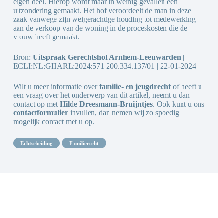
eigen deel. Hierop wordt maar in weinig gevallen een
uitzondering gemaakt. Het hof veroordeelt de man in deze
zaak vanwege zijn weigerachtige houding tot medewerking
aan de verkoop van de woning in de proceskosten die de
vrouw heeft gemaakt.
Bron:
Uitspraak Gerechtshof Arnhem-Leeuwarden
|
ECLI:NL:GHARL:2024:571 200.334.137/01 | 22-01-2024
Wilt u meer informatie over
familie- en jeugdrecht
of heeft u
een vraag over het onderwerp van dit artikel, neemt u dan
contact op met
Hilde Dreesmann-Bruijntjes
. Ook kunt u ons
contactformulier
invullen, dan nemen wij zo spoedig
mogelijk contact met u op.
echtscheiding
familierecht