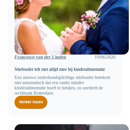
Francesco van der Linden
19/06/2026
Stiefouder telt niet altijd mee bij kinderalimentatie
Een nieuwe onderhoudsplichtige stiefouder betekent
niet automatisch dat een ouder minder
kinderalimentatie hoeft te betalen, zo oordeelt de
rechtbank Rotterdam.
Verder lezen
Stiefouder
telt
niet
altijd
mee
bij
kinderalimentatie