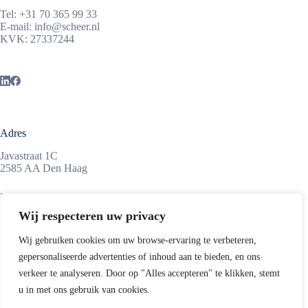
Tel:
+31 70 365 99 33
E-mail:
info@scheer.nl
KVK: 27337244
Adres
Javastraat 1C
2585 AA Den Haag
Maandag tot vrijdag
08:45 – 17:15 uur
Wij respecteren uw privacy
Wij gebruiken cookies om uw browse-ervaring te verbeteren,
gepersonaliseerde advertenties of inhoud aan te bieden, en ons
Informatie
verkeer te analyseren. Door op "Alles accepteren" te klikken, stemt
ScheerSanders is een middelgroot advocatenkantoor,
u in met ons gebruik van cookies.
gevestigd in de Haagse Archipelbuurt, op enkele minuten van