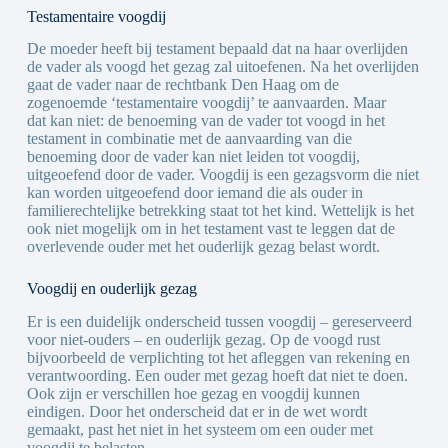
Testamentaire voogdij
De moeder heeft bij testament bepaald dat na haar overlijden
de vader als voogd het gezag zal uitoefenen. Na het overlijden
gaat de vader naar de rechtbank Den Haag om de
zogenoemde ‘testamentaire voogdij’ te aanvaarden. Maar
dat kan niet: de benoeming van de vader tot voogd in het
testament in combinatie met de aanvaarding van die
benoeming door de vader kan niet leiden tot voogdij,
uitgeoefend door de vader. Voogdij is een gezagsvorm die niet
kan worden uitgeoefend door iemand die als ouder in
familierechtelijke betrekking staat tot het kind. Wettelijk is het
ook niet mogelijk om in het testament vast te leggen dat de
overlevende ouder met het ouderlijk gezag belast wordt.
Voogdij en ouderlijk gezag
Er is een duidelijk onderscheid tussen voogdij – gereserveerd
voor niet-ouders – en ouderlijk gezag. Op de voogd rust
bijvoorbeeld de verplichting tot het afleggen van rekening en
verantwoording. Een ouder met gezag hoeft dat niet te doen.
Ook zijn er verschillen hoe gezag en voogdij kunnen
eindigen. Door het onderscheid dat er in de wet wordt
gemaakt, past het niet in het systeem om een ouder met
voogdij te belasten.