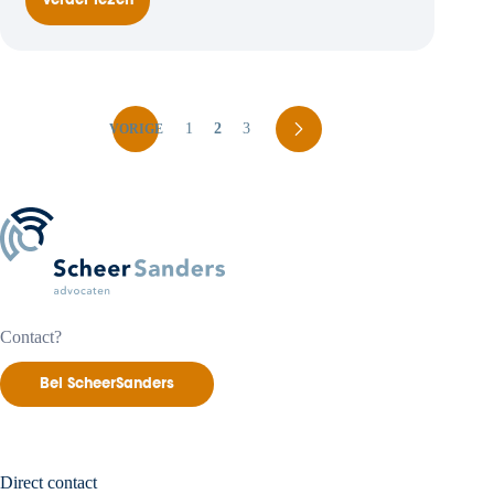
Verder lezen
Failliet
ondanks
turboliquidatie,
kan
dat?
1
2
3
VORIGE
Contact?
Bel ScheerSanders
Direct contact