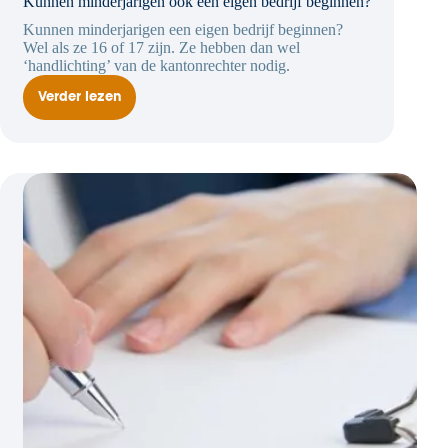
Kunnen minderjarigen ook een eigen bedrijf beginnen?
Kunnen minderjarigen een eigen bedrijf beginnen?
Wel als ze 16 of 17 zijn. Ze hebben dan wel
‘handlichting’ van de kantonrechter nodig.
Verder lezen
Kunnen
minderjarigen
ook
een
eigen
bedrijf
beginnen?