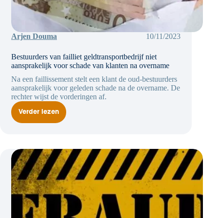
Arjen Douma
10/11/2023
Bestuurders van failliet geldtransportbedrijf niet
aansprakelijk voor schade van klanten na overname
Na een faillissement stelt een klant de oud-bestuurders
aansprakelijk voor geleden schade na de overname. De
rechter wijst de vorderingen af.
Verder lezen
Bestuurders
van
failliet
geldtransportbedrijf
niet
aansprakelijk
voor
schade
van
klanten
na
overname