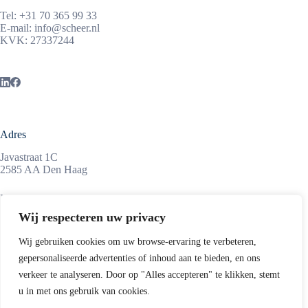
Tel:
+31 70 365 99 33
E-mail:
info@scheer.nl
KVK: 27337244
Adres
Javastraat 1C
2585 AA Den Haag
Maandag tot vrijdag
08:45 – 17:15 uur
Wij respecteren uw privacy
Wij gebruiken cookies om uw browse-ervaring te verbeteren,
gepersonaliseerde advertenties of inhoud aan te bieden, en ons
Informatie
verkeer te analyseren. Door op "Alles accepteren" te klikken, stemt
ScheerSanders is een middelgroot advocatenkantoor,
u in met ons gebruik van cookies.
gevestigd in de Haagse Archipelbuurt, op enkele minuten van