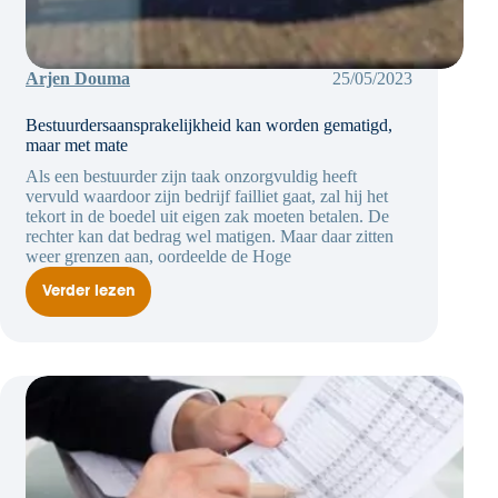
Arjen Douma
25/05/2023
Bestuurdersaansprakelijkheid kan worden gematigd,
maar met mate
Als een bestuurder zijn taak onzorgvuldig heeft
vervuld waardoor zijn bedrijf failliet gaat, zal hij het
tekort in de boedel uit eigen zak moeten betalen. De
rechter kan dat bedrag wel matigen. Maar daar zitten
weer grenzen aan, oordeelde de Hoge
Verder lezen
Bestuurdersaansprakelijkheid
kan
worden
gematigd,
maar
met
mate