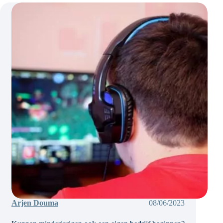
schijn
van
bevoegdheid
is
beslissend.
Arjen Douma
08/06/2023