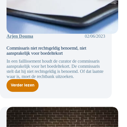
Arjen Douma
02/06/2023
Commissaris niet rechtsgeldig benoemd, niet
aansprakelijk voor boedeltekort
In een faillissement houdt de curator de commissaris
aansprakelijk voor het boedeltekort. De commissaris
stelt dat hij niet rechtsgeldig is benoemd. Of dat laatste
waar is, moet de rechtbank uitzoeken.
Verder lezen
Commissaris
niet
rechtsgeldig
benoemd,
niet
aansprakelijk
voor
boedeltekort