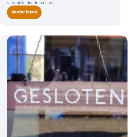
van misleidende reclame.
Verder lezen
Vergelijkende
reclame
mag,
mits
niet
misleidend