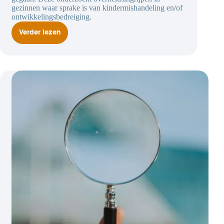
gezinnen waar sprake is van kindermishandeling en/of
ontwikkelingsbedreiging.
Verder lezen
Staatscommissie
onderzoekt
overheidsingrijpen
bij
gezinnen
waar
sprake
is
van
kindermishandeling
en/of
ontwikkelings-
bedreiging