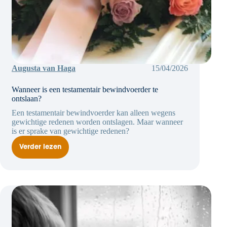
Augusta van Haga
15/04/2026
Wanneer is een testamentair bewindvoerder te
ontslaan?
Een testamentair bewindvoerder kan alleen wegens
gewichtige redenen worden ontslagen. Maar wanneer
is er sprake van gewichtige redenen?
Verder lezen
Wanneer
is
een
testamentair
bewindvoerder
te
ontslaan?