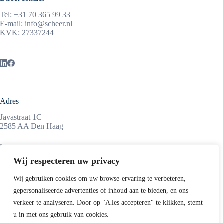
Tel:
+31 70 365 99 33
E-mail:
info@scheer.nl
KVK: 27337244
Adres
Javastraat 1C
2585 AA Den Haag
Maandag tot vrijdag
08:45 – 17:15 uur
Wij respecteren uw privacy
Wij gebruiken cookies om uw browse-ervaring te verbeteren,
gepersonaliseerde advertenties of inhoud aan te bieden, en ons
Informatie
verkeer te analyseren. Door op "Alles accepteren" te klikken, stemt
ScheerSanders is een middelgroot advocatenkantoor,
u in met ons gebruik van cookies.
gevestigd in de Haagse Archipelbuurt, op enkele minuten van