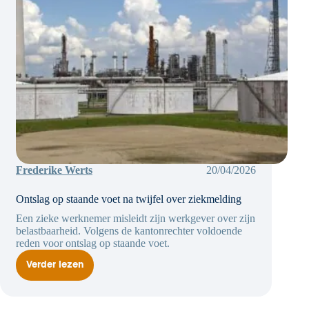
Frederike Werts
20/04/2026
Ontslag op staande voet na twijfel over ziekmelding
Een zieke werknemer misleidt zijn werkgever over zijn
belastbaarheid. Volgens de kantonrechter voldoende
reden voor ontslag op staande voet.
Verder lezen
Ontslag
op
staande
voet
na