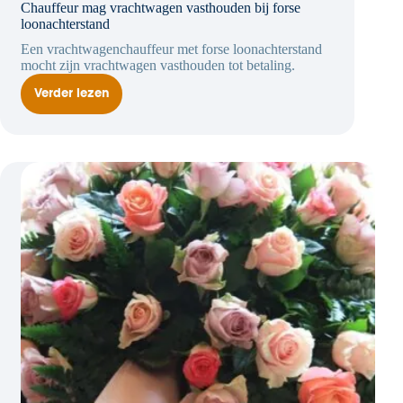
Chauffeur mag vrachtwagen vasthouden bij forse
loonachterstand
Een vrachtwagenchauffeur met forse loonachterstand
mocht zijn vrachtwagen vasthouden tot betaling.
Verder lezen
Chauffeur
mag
vrachtwagen
vasthouden
bij
forse
loonachterstand