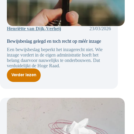
Henriëtte van Dijk-Verheij
23/03/2026
Bewijsbeslag gelegd en toch recht op méér inzage
Een bewijsbeslag beperkt het inzagerecht niet. Wie
inzage vordert in de eigen administratie hoeft het
belang daarvoor nauwelijks te onderbouwen. Dat
verduidelijkt de Hoge Raad.
Verder lezen
Bewijsbeslag
gelegd
en
toch
recht
op
méér
inzage