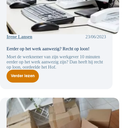
Irene Lansen
23/06/2023
Eerder op het werk aanwezig? Recht op loon!
Moet de werknemer van zijn werkgever 10 minuten
eerder op het werk aanwezig zijn? Dan heeft hij recht
op loon, oordeelde het Hof.
Verder lezen
Eerder
op
het
werk
aanwezig?
Recht
op
loon!