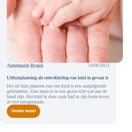
Annemarie Braun
14/06/2023
Uithuisplaatsing als ontwikkeling van kind in gevaar is
Het uit huis plaatsen van een kind is een aangrijpende
gebeurtenis. Dan moet er in een gezin echt wat aan de
hand zijn. Het kind in deze zaak had in zijn korte leven
al veel meegemaakt.
Verder lezen
Uithuisplaatsing
als
ontwikkeling
van
kind
in