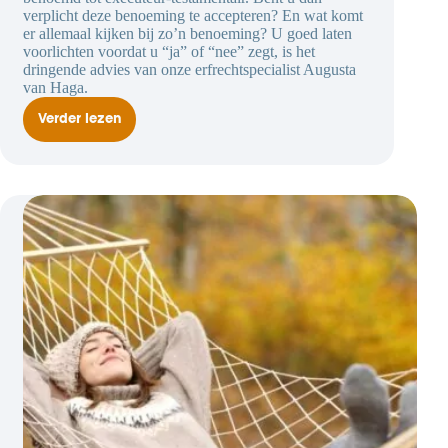
verplicht deze benoeming te accepteren? En wat komt
er allemaal kijken bij zo’n benoeming? U goed laten
voorlichten voordat u “ja” of “nee” zegt, is het
dringende advies van onze erfrechtspecialist Augusta
van Haga.
Verder lezen
Executeur-
testamentair?
“Eerst
nadenken,
dan
beslissen”