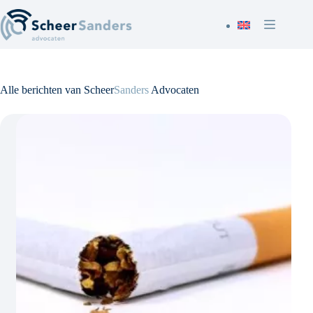
Ga
naar
de
inhoud
Alle berichten van Scheer
Sanders
Advocaten