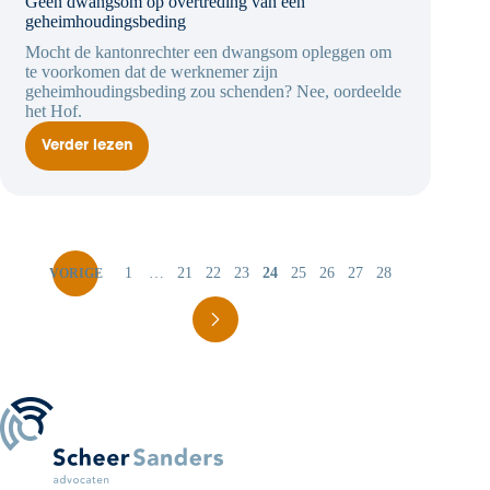
Geen dwangsom op overtreding van een
geheimhoudingsbeding
Mocht de kantonrechter een dwangsom opleggen om
te voorkomen dat de werknemer zijn
geheimhoudingsbeding zou schenden? Nee, oordeelde
het Hof.
Verder lezen
Geen
dwangsom
op
overtreding
van
een
geheimhoudingsbeding
1
…
21
22
23
24
25
26
27
28
VORIGE