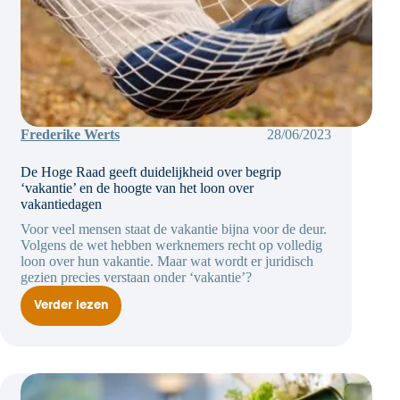
Frederike Werts
28/06/2023
De Hoge Raad geeft duidelijkheid over begrip
‘vakantie’ en de hoogte van het loon over
vakantiedagen
Voor veel mensen staat de vakantie bijna voor de deur.
Volgens de wet hebben werknemers recht op volledig
loon over hun vakantie. Maar wat wordt er juridisch
gezien precies verstaan onder ‘vakantie’?
Verder lezen
De
Hoge
Raad
geeft
duidelijkheid
over
begrip
‘vakantie’