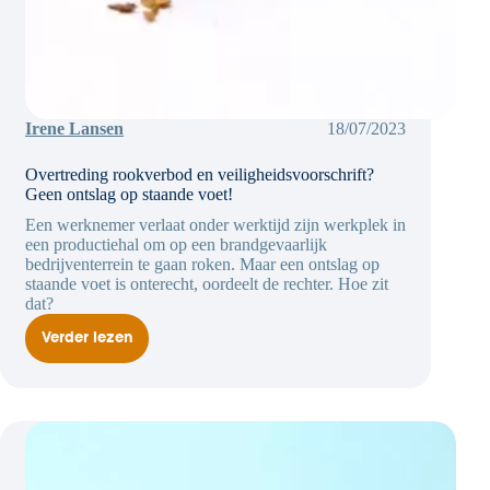
Irene Lansen
18/07/2023
Overtreding rookverbod en veiligheidsvoorschrift?
Geen ontslag op staande voet!
Een werknemer verlaat onder werktijd zijn werkplek in
een productiehal om op een brandgevaarlijk
bedrijventerrein te gaan roken. Maar een ontslag op
staande voet is onterecht, oordeelt de rechter. Hoe zit
dat?
Verder lezen
Overtreding
rookverbod
en
veiligheidsvoorschrift?
Geen
ontslag
op
staande
voet!