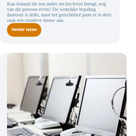
Kan iemand die een ander om het leven brengt, nog
van die persoon erven? De wettelijke bepaling
daarover is strikt, maar het gerechtshof paste er in deze
zaak een creatieve mouw aan.
Verder lezen
Man
die
zijn
vrouw
vermoordde,
is
‘onwaardig’
en
geen
erfgenaam